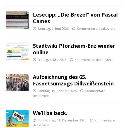
Lesetipp: „Die Brezel“ von Pascal
Cames
Samstag, 6. Juni 2026
Kommentare deaktiviert
Stadtwiki Pforzheim-Enz wieder
online
Freitag, 8. Mai 2026
Kommentare deaktiviert
Aufzeichnung des 65.
Fasnetsumzugs Dillweißenstein
Sonntag, 15. Februar 2026
Kommentare
deaktiviert
We’ll be back.
Donnerstag, 11. Dezember 2025
Kommentare
deaktiviert