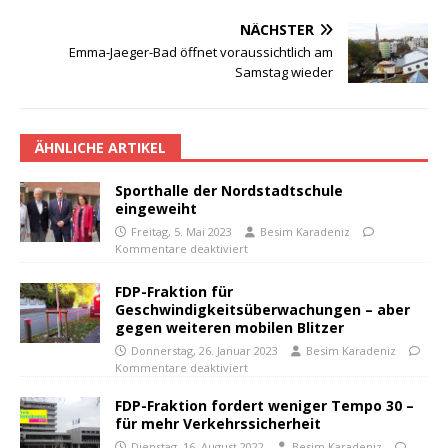
NÄCHSTER
Emma-Jaeger-Bad öffnet voraussichtlich am
Samstag wieder
ÄHNLICHE ARTIKEL
Sporthalle der Nordstadtschule
eingeweiht
Freitag, 5. Mai 2023
Besim Karadeniz
Kommentare deaktiviert
FDP-Fraktion für
Geschwindigkeitsüberwachungen – aber
gegen weiteren mobilen Blitzer
Donnerstag, 26. Januar 2023
Besim Karadeniz
Kommentare deaktiviert
FDP-Fraktion fordert weniger Tempo 30 –
für mehr Verkehrssicherheit
Dienstag, 16. August 2022
Besim Karadeniz