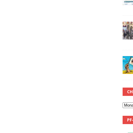
CH
PF