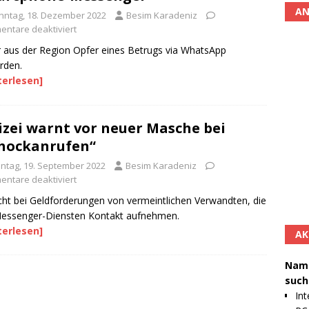
AN
nntag, 18. Dezember 2022
Besim Karadeniz
ntare deaktiviert
 aus der Region Opfer eines Betrugs via WhatsApp
rden.
terlesen]
izei warnt vor neuer Masche bei
hockanrufen“
ntag, 19. September 2022
Besim Karadeniz
ntare deaktiviert
cht bei Geldforderungen von vermeintlichen Verwandten, die
Messenger-Diensten Kontakt aufnehmen.
terlesen]
AK
Namh
such
Int