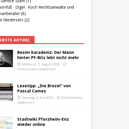
Service Staffl (1)
hönfuß · Digel · Koch Rechtsanwälte und
uerberater (6)
i Niedersetz (2)
UESTE ARTIKEL
Besim Karadeniz: Der Mann
hinter PF-Bits lebt nicht mehr
Mittwoch, 5. August 2026
Kommentare deaktiviert
Lesetipp: „Die Brezel“ von
Pascal Cames
Samstag, 6. Juni 2026
Kommentare
deaktiviert
Stadtwiki Pforzheim-Enz
wieder online