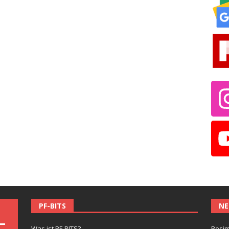
PF-BITS
NE
Was ist PF-BITS?
Besim