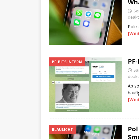
Wh
So
deakti
Poliz
[Wei
PF-
PF-BITS INTERN
Sa
deakti
Ab so
häufi
[Wei
Pol
BLAULICHT
Sm