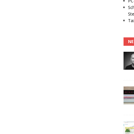
PC-
Sc
Ste
Tax
NE