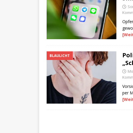
So
Komme
Opfer
gewo
[Wei
Pol
BLAULICHT
„Sc
Mo
Komme
Vorsi
per 
[Wei