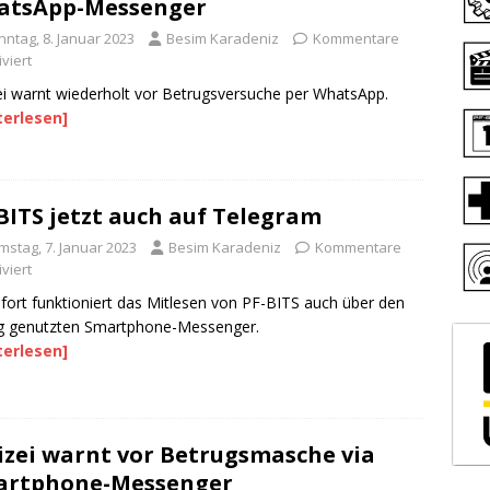
atsApp-Messenger
nntag, 8. Januar 2023
Besim Karadeniz
Kommentare
viert
ei warnt wiederholt vor Betrugsversuche per WhatsApp.
terlesen]
BITS jetzt auch auf Telegram
mstag, 7. Januar 2023
Besim Karadeniz
Kommentare
viert
fort funktioniert das Mitlesen von PF-BITS auch über den
g genutzten Smartphone-Messenger.
terlesen]
izei warnt vor Betrugsmasche via
artphone-Messenger