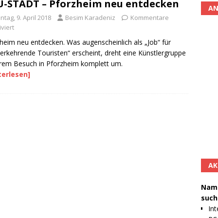
-STADT – Pforzheim neu entdecken
AN
tag, 9. April 2018
Besim Karadeniz
Kommentare
viert
heim neu entdecken. Was augenscheinlich als „Job“ für
erkehrende Touristen“ erscheint, dreht eine Künstlergruppe
hrem Besuch in Pforzheim komplett um.
terlesen]
AK
Namh
such
Int