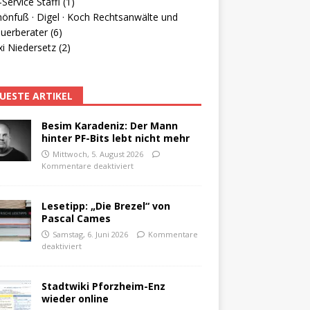
Service Staffl (1)
hönfuß · Digel · Koch Rechtsanwälte und
uerberater (6)
i Niedersetz (2)
UESTE ARTIKEL
Besim Karadeniz: Der Mann
hinter PF-Bits lebt nicht mehr
Mittwoch, 5. August 2026
Kommentare deaktiviert
Lesetipp: „Die Brezel“ von
Pascal Cames
Samstag, 6. Juni 2026
Kommentare
deaktiviert
Stadtwiki Pforzheim-Enz
wieder online