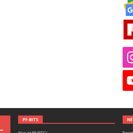
PF-BITS
NE
Was ist PF-BITS?
Besim