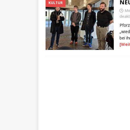
NEU
KULTUR
Mon
deakti
Pforz
„wied
bei i
[Wei