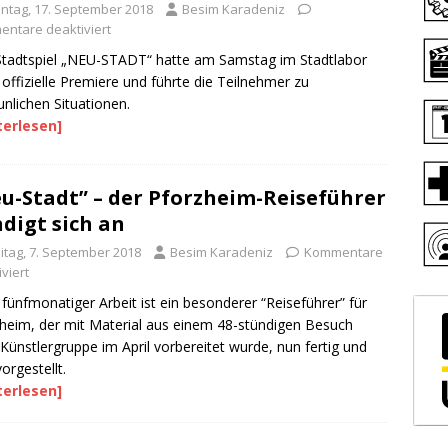
ntag, 17. September 2018
Besim Karadeniz
ntare deaktiviert
tadtspiel „NEU-STADT“ hatte am Samstag im Stadtlabor
 offizielle Premiere und führte die Teilnehmer zu
unlichen Situationen.
terlesen]
u-Stadt” – der Pforzheim-Reiseführer
digt sich an
eitag, 7. September 2018
Besim Karadeniz
Kommentare
viert
fünfmonatiger Arbeit ist ein besonderer “Reiseführer” für
heim, der mit Material aus einem 48-stündigen Besuch
 Künstlergruppe im April vorbereitet wurde, nun fertig und
orgestellt.
terlesen]