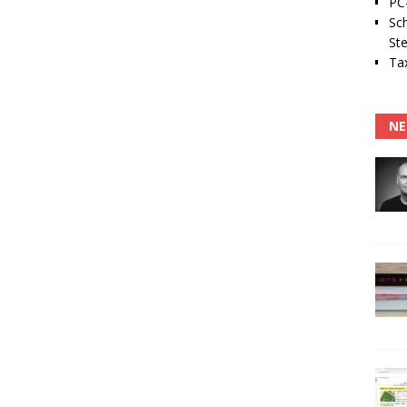
PC-
Sc
Ste
Tax
NE