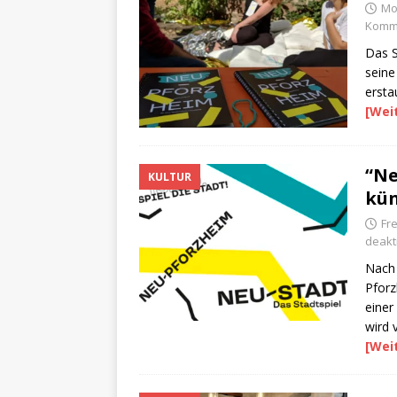
Mo
Komme
Das S
seine
ersta
[Wei
“Ne
KULTUR
kün
Fr
deakti
Nach 
Pforz
einer
wird v
[Wei