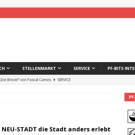
CH
STELLENMARKT
SERVICE
PF-BITS INT
 „Die Brezel“ von Pascal Cames
SERVICE
forzheim-Enz wieder online
STADTLEBEN
PF
eichnung des 65. Fasnetsumzugs Dillweißenstein
]
We’ll be back.
PF-BITS INTERN
 NEU-STADT die Stadt anders erlebt
Karadeniz: Der Mann hinter PF-Bits lebt nicht mehr
ALLGEMEIN