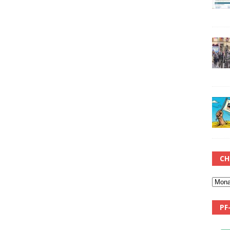
CH
PF