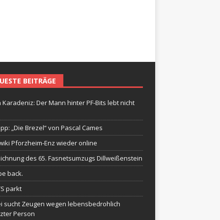
UESTE BEITRÄGE
 Karadeniz: Der Mann hinter PF-Bits lebt nicht
ipp: „Die Brezel“ von Pascal Cames
wiki Pforzheim-Enz wieder online
ichnung des 65. Fasnetsumzugs Dillweißenstein
be back.
TS parkt
ei sucht Zeugen wegen lebensbedrohlich
tzter Person