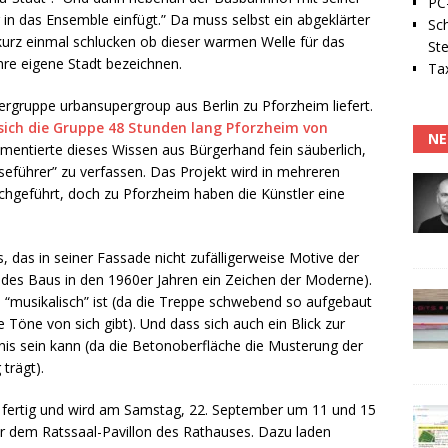
PC-
in das Ensemble einfügt.” Da muss selbst ein abgeklärter
Sc
kurz einmal schlucken ob dieser warmen Welle für das
Ste
ihre eigene Stadt bezeichnen.
Tax
lergruppe urbansupergroup aus Berlin zu Pforzheim liefert.
 sich die Gruppe 48 Stunden lang Pforzheim von
NE
entierte dieses Wissen aus Bürgerhand fein säuberlich,
seführer” zu verfassen. Das Projekt wird in mehreren
hgeführt, doch zu Pforzheim haben die Künstler eine
 das in seiner Fassade nicht zufälligerweise Motive der
des Baus in den 1960er Jahren ein Zeichen der Moderne).
“musikalisch” ist (da die Treppe schwebend so aufgebaut
e Töne von sich gibt). Und dass sich auch ein Blick zur
is sein kann (da die Betonoberfläche die Musterung der
trägt).
n fertig und wird am Samstag, 22. September um 11 und 15
er dem Ratssaal-Pavillon des Rathauses. Dazu laden