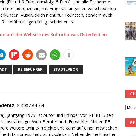
in (Eintritt 9 Euro, ermäßigt 5 Euro). Und alle Teilnehmer
seführer lädt dazu ein, mit Fragestellungen zu verschiedenen
u erkunden. Ausdrücklich nicht nur Touristen, sondern auch
 Reiseführer eigentlich geschrieben ist.
ind auf der Website des Kulturhauses Osterfeld im
ADT
REISEFÜHRER
STADTLABOR
CH
adeniz
4907 Artikel
a), Jahrgang 1975, ist Autor und Erfinder von PF-BITS seit
ch selbstständiger Web-Berater und -Entwickler. Neben PF-
PF
rere weitere Online-Projekte und kann auf einen inzwischen
line-Erfahrungsschatz zurückblicken. Neben der technischen