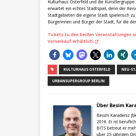
Kulturhaus Osterfeld und die Künstlergruppe e
erwartet ein echtes Stadtspiel, denn der Rei
Stadtgebieten die eigene Stadt spielerisch z
Bürgerinnen und Bürger der Stadt, für die der
Tickets zu den beiden Veranstaltungen s
Vorverkauf erhältlich.
KULTURHAUS OSTERFELD
NEU-ST
URBANSUPERGROUP BERLIN
Über Besim Kar
Besim Karadeniz (bk
2016. Er ist berufli
BITS betreut er meh
über 25-jährigen On