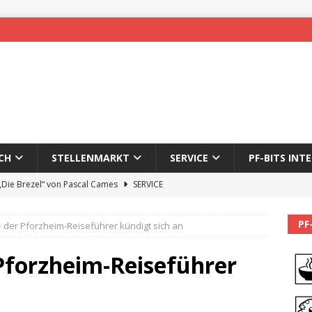
CH
STELLENMARKT
SERVICE
PF-BITS INT
 „Die Brezel“ von Pascal Cames
SERVICE
forzheim-Enz wieder online
STADTLEBEN
PF
– der Pforzheim-Reiseführer kündigt sich an
eichnung des 65. Fasnetsumzugs Dillweißenstein
 Pforzheim-Reiseführer
]
We’ll be back.
PF-BITS INTERN
Karadeniz: Der Mann hinter PF-Bits lebt nicht mehr
ALLGEMEIN