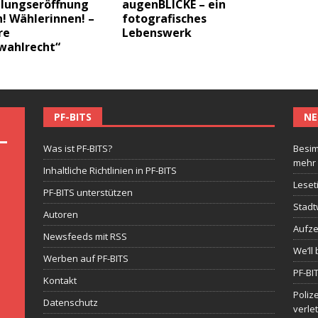
llungseröffnung
augenBLICKE – ein
! Wählerinnen! –
fotografisches
re
Lebenswerk
wahlrecht“
PF-BITS
NE
Was ist PF-BITS?
Besim
mehr
Inhaltliche Richtlinien in PF-BITS
Leset
PF-BITS unterstützen
Stadt
Autoren
Aufze
Newsfeeds mit RSS
We’ll 
Werben auf PF-BITS
PF-BI
Kontakt
Poliz
Datenschutz
verle