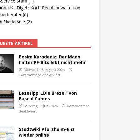
Service Staffl (1)
hönfuß · Digel · Koch Rechtsanwälte und
uerberater (6)
i Niedersetz (2)
UESTE ARTIKEL
Besim Karadeniz: Der Mann
hinter PF-Bits lebt nicht mehr
Mittwoch, 5. August 2026
Kommentare deaktiviert
Lesetipp: „Die Brezel“ von
Pascal Cames
Samstag, 6. Juni 2026
Kommentare
deaktiviert
Stadtwiki Pforzheim-Enz
wieder online