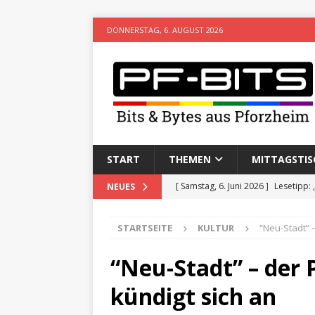
DONNERSTAG, 6. AUGUST 2026
START
THEMEN
MITTAGSTIS
[ Samstag, 6. Juni 2026 ]
Lesetipp:
NEUES
[ Freitag, 8. Mai 2026 ]
Stadtwiki P
STARTSEITE
KULTUR
“Neu-Stadt” 
[ Sonntag, 15. Februar 2026 ]
Aufz
VERANSTALTUNGEN
“Neu-Stadt” – der
[ Donnerstag, 11. Dezember 2025 
kündigt sich an
[ Mittwoch, 5. August 2026 ]
Besim 