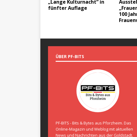
„Lange Kulturnacht“ in
Ausste
fünfter Auflage
„Frauen
100 Jah
Frauen
ÜBER PF-BITS
PF-BITS - Bits & Bytes aus Pforzheim. Das
Online-Magazin und Weblog mit aktuellen
News und Nachrichten aus der Goldstadt.