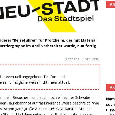
AN
derer “Reiseführer” für Pforzheim, der mit Material
nstlergruppe im April vorbereitet wurde, nun fertig
(Lesezeit:
3
Minuten)
 Hier eventuell angegebene Telefon- und
 sind möglicherweise nicht mehr aktuell.
AK
 wenn ein Besucher – und auch noch ein echter Schwabe –
Namh
den Hauptbahnhof auf faszinierende Weise beschreibt: “Wie
such
ist schon ganz große Architektur!” Sagt Karsten Michael
Int
eu-Stadt”. “Und dann nebenan der Busbahnhof mit seiner