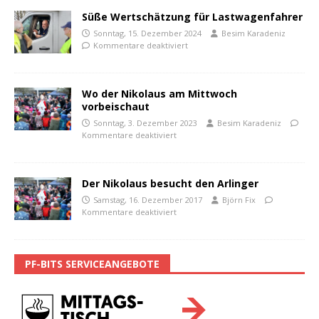
Süße Wertschätzung für Lastwagenfahrer
Sonntag, 15. Dezember 2024
Besim Karadeniz
Kommentare deaktiviert
Wo der Nikolaus am Mittwoch
vorbeischaut
Sonntag, 3. Dezember 2023
Besim Karadeniz
Kommentare deaktiviert
Der Nikolaus besucht den Arlinger
Samstag, 16. Dezember 2017
Björn Fix
Kommentare deaktiviert
PF-BITS SERVICEANGEBOTE