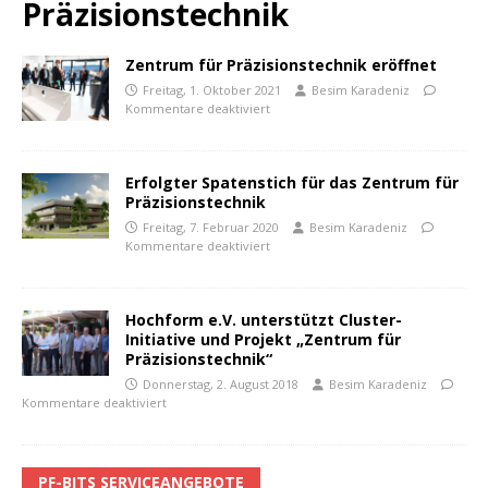
Präzisionstechnik
Zentrum für Präzisionstechnik eröffnet
Freitag, 1. Oktober 2021
Besim Karadeniz
Kommentare deaktiviert
Erfolgter Spatenstich für das Zentrum für
Präzisionstechnik
Freitag, 7. Februar 2020
Besim Karadeniz
Kommentare deaktiviert
Hochform e.V. unterstützt Cluster-
Initiative und Projekt „Zentrum für
Präzisionstechnik“
Donnerstag, 2. August 2018
Besim Karadeniz
Kommentare deaktiviert
PF-BITS SERVICEANGEBOTE