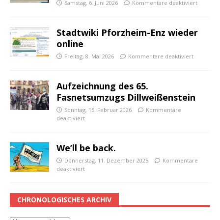
Samstag, 6. Juni 2026
Kommentare deaktiviert
Stadtwiki Pforzheim-Enz wieder
online
Freitag, 8. Mai 2026
Kommentare deaktiviert
Aufzeichnung des 65.
Fasnetsumzugs Dillweißenstein
Sonntag, 15. Februar 2026
Kommentare
deaktiviert
We’ll be back.
Donnerstag, 11. Dezember 2025
Kommentare
deaktiviert
CHRONOLOGISCHES ARCHIV