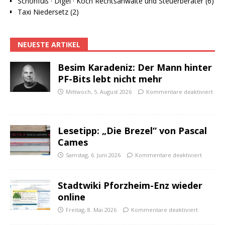
Schönfuß · Digel · Koch Rechtsanwälte und Steuerberater (6)
Taxi Niedersetz (2)
NEUESTE ARTIKEL
Besim Karadeniz: Der Mann hinter
PF-Bits lebt nicht mehr
Mittwoch, 5. August 2026
Kommentare deaktiviert
Lesetipp: „Die Brezel“ von Pascal
Cames
Samstag, 6. Juni 2026
Kommentare deaktiviert
Stadtwiki Pforzheim-Enz wieder
online
Freitag, 8. Mai 2026
Kommentare deaktiviert