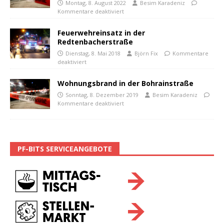
Montag, 8. August 2022
Besim Karadeniz
Kommentare deaktiviert
Feuerwehreinsatz in der
Redtenbacherstraße
Dienstag, 8. Mai 2018
Björn Fix
Kommentare
deaktiviert
Wohnungsbrand in der Bohrainstraße
Sonntag, 8. Dezember 2019
Besim Karadeniz
Kommentare deaktiviert
PF-BITS SERVICEANGEBOTE