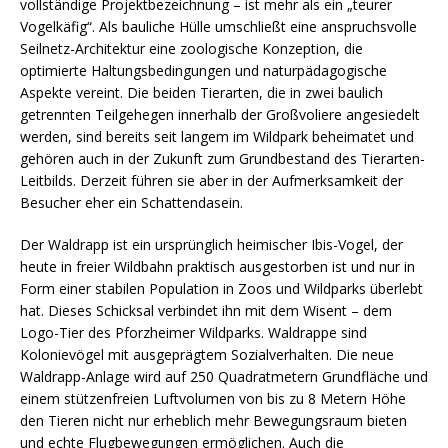
vollständige Projektbezeichnung – ist mehr als ein „teurer
Vogelkäfig“. Als bauliche Hülle umschließt eine anspruchsvolle
Seilnetz-Architektur eine zoologische Konzeption, die
optimierte Haltungsbedingungen und naturpädagogische
Aspekte vereint. Die beiden Tierarten, die in zwei baulich
getrennten Teilgehegen innerhalb der Großvoliere angesiedelt
werden, sind bereits seit langem im Wildpark beheimatet und
gehören auch in der Zukunft zum Grundbestand des Tierarten-
Leitbilds. Derzeit führen sie aber in der Aufmerksamkeit der
Besucher eher ein Schattendasein.
Der Waldrapp ist ein ursprünglich heimischer Ibis-Vogel, der
heute in freier Wildbahn praktisch ausgestorben ist und nur in
Form einer stabilen Population in Zoos und Wildparks überlebt
hat. Dieses Schicksal verbindet ihn mit dem Wisent – dem
Logo-Tier des Pforzheimer Wildparks. Waldrappe sind
Kolonievögel mit ausgeprägtem Sozialverhalten. Die neue
Waldrapp-Anlage wird auf 250 Quadratmetern Grundfläche und
einem stützenfreien Luftvolumen von bis zu 8 Metern Höhe
den Tieren nicht nur erheblich mehr Bewegungsraum bieten
und echte Flugbewegungen ermöglichen. Auch die