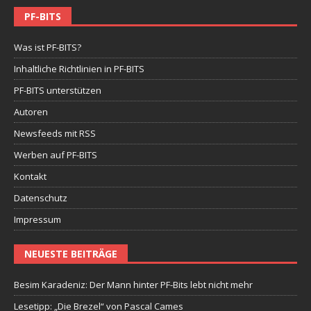
PF-BITS
Was ist PF-BITS?
Inhaltliche Richtlinien in PF-BITS
PF-BITS unterstützen
Autoren
Newsfeeds mit RSS
Werben auf PF-BITS
Kontakt
Datenschutz
Impressum
NEUESTE BEITRÄGE
Besim Karadeniz: Der Mann hinter PF-Bits lebt nicht mehr
Lesetipp: „Die Brezel“ von Pascal Cames