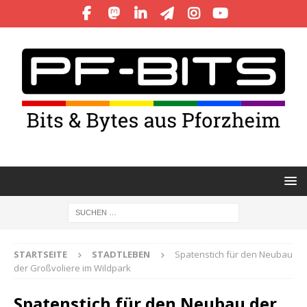
STARTSEITE
STADTLEBEN
Spatenstich für den Neubau
der Großvoliere im Wildpark
Spatenstich für den Neubau der