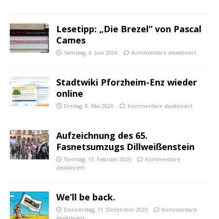
Lesetipp: „Die Brezel“ von Pascal
Cames
Samstag, 6. Juni 2026
Kommentare deaktiviert
Stadtwiki Pforzheim-Enz wieder
online
Freitag, 8. Mai 2026
Kommentare deaktiviert
Aufzeichnung des 65.
Fasnetsumzugs Dillweißenstein
Sonntag, 15. Februar 2026
Kommentare
deaktiviert
We’ll be back.
Donnerstag, 11. Dezember 2025
Kommentare
deaktiviert