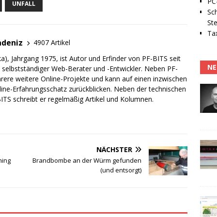
PC-
UNFALL
Sc
Ste
Tax
adeniz
4907 Artikel
a), Jahrgang 1975, ist Autor und Erfinder von PF-BITS seit
NE
ch selbstständiger Web-Berater und -Entwickler. Neben PF-
rere weitere Online-Projekte und kann auf einen inzwischen
line-Erfahrungsschatz zurückblicken. Neben der technischen
TS schreibt er regelmäßig Artikel und Kolumnen.
NÄCHSTER
hing
Brandbombe an der Würm gefunden
(und entsorgt)