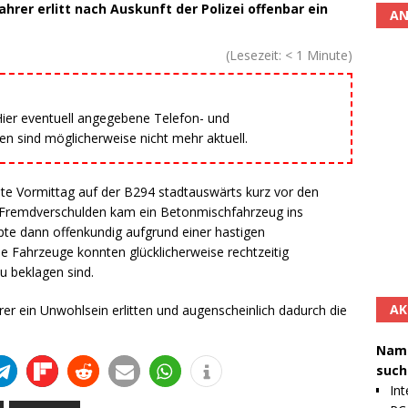
hrer erlitt nach Auskunft der Polizei offenbar ein
AN
(Lesezeit:
< 1
Minute)
 Hier eventuell angegebene Telefon- und
 sind möglicherweise nicht mehr aktuell.
eute Vormittag auf der B294 stadtauswärts kurz vor den
e Fremdverschulden kam ein Betonmischfahrzeug ins
pte dann offenkundig aufgrund einer hastigen
ahrzeuge konnten glücklicherweise rechtzeitig
u beklagen sind.
AK
er ein Unwohlsein erlitten und augenscheinlich dadurch die
Namh
such
Int