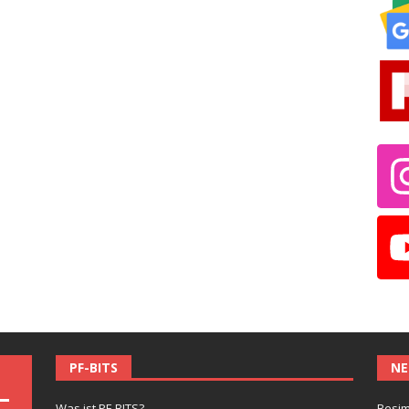
PF-BITS
NE
Was ist PF-BITS?
Besim