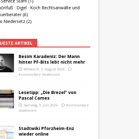
Service Staffl (1)
hönfuß · Digel · Koch Rechtsanwälte und
uerberater (6)
i Niedersetz (2)
UESTE ARTIKEL
Besim Karadeniz: Der Mann
hinter PF-Bits lebt nicht mehr
Mittwoch, 5. August 2026
Kommentare deaktiviert
Lesetipp: „Die Brezel“ von
Pascal Cames
Samstag, 6. Juni 2026
Kommentare
deaktiviert
Stadtwiki Pforzheim-Enz
wieder online