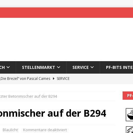
CH
STELLENMARKT
SERVICE
PF-BITS INT
 „Die Brezel“ von Pascal Cames
SERVICE
forzheim-Enz wieder online
STADTLEBEN
PF
zter Betonmischer auf der B294
eichnung des 65. Fasnetsumzugs Dillweißenstein
nmischer auf der B294
]
We’ll be back.
PF-BITS INTERN
Karadeniz: Der Mann hinter PF-Bits lebt nicht mehr
ALLGEMEIN
Blaulicht
Kommentare deaktiviert