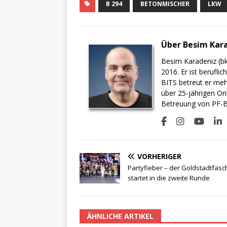
B 294
BETONMISCHER
LKW
Über Besim Kar
Besim Karadeniz (bk
2016. Er ist berufli
BITS betreut er meh
über 25-jährigen On
Betreuung von PF-BI
VORHERIGER
Partyfieber – der Goldstadtfasc
startet in die zweite Runde
ÄHNLICHE ARTIKEL