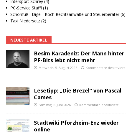
Intersport Schrey (4)
PC-Service Staffl (1)
Schönfuß · Digel · Koch Rechtsanwälte und Steuerberater (6)
Taxi Niedersetz (2)
NEUESTE ARTIKEL
Besim Karadeniz: Der Mann hinter
PF-Bits lebt nicht mehr
Mittwoch, 5. August 2026
Kommentare deaktiviert
Lesetipp: „Die Brezel“ von Pascal
Cames
Samstag, 6. Juni 2026
Kommentare deaktiviert
Stadtwiki Pforzheim-Enz wieder
online