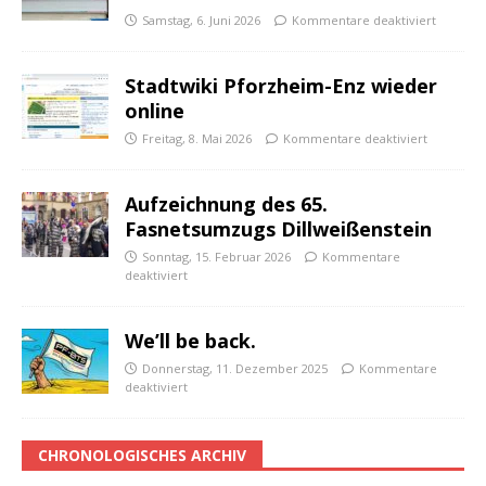
Samstag, 6. Juni 2026
Kommentare deaktiviert
Stadtwiki Pforzheim-Enz wieder
online
Freitag, 8. Mai 2026
Kommentare deaktiviert
Aufzeichnung des 65.
Fasnetsumzugs Dillweißenstein
Sonntag, 15. Februar 2026
Kommentare
deaktiviert
We’ll be back.
Donnerstag, 11. Dezember 2025
Kommentare
deaktiviert
CHRONOLOGISCHES ARCHIV