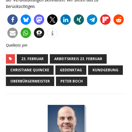
berücksichtigen.
Quelle(n): pm
23. FEBRUAR
ARBEITSKREIS 23. FEBRUAR
CHRISTIANE QUINCKE
GEDENKTAG
KUNDGEBUNG
OBERBÜRGERMEISTER
PETER BOCH