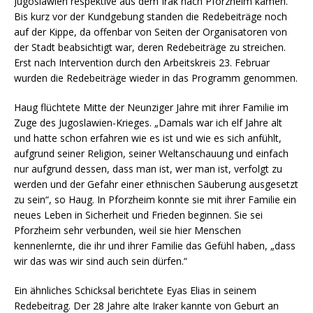
Jugoslawien respektive aus dem Irak nach Pforzheim kamen.
Bis kurz vor der Kundgebung standen die Redebeiträge noch
auf der Kippe, da offenbar von Seiten der Organisatoren von
der Stadt beabsichtigt war, deren Redebeiträge zu streichen.
Erst nach Intervention durch den Arbeitskreis 23. Februar
wurden die Redebeiträge wieder in das Programm genommen.
Haug flüchtete Mitte der Neunziger Jahre mit ihrer Familie im
Zuge des Jugoslawien-Krieges. „Damals war ich elf Jahre alt
und hatte schon erfahren wie es ist und wie es sich anfühlt,
aufgrund seiner Religion, seiner Weltanschauung und einfach
nur aufgrund dessen, dass man ist, wer man ist, verfolgt zu
werden und der Gefahr einer ethnischen Säuberung ausgesetzt
zu sein“, so Haug. In Pforzheim konnte sie mit ihrer Familie ein
neues Leben in Sicherheit und Frieden beginnen. Sie sei
Pforzheim sehr verbunden, weil sie hier Menschen
kennenlernte, die ihr und ihrer Familie das Gefühl haben, „dass
wir das was wir sind auch sein dürfen.“
Ein ähnliches Schicksal berichtete Eyas Elias in seinem
Redebeitrag. Der 28 Jahre alte Iraker kannte von Geburt an