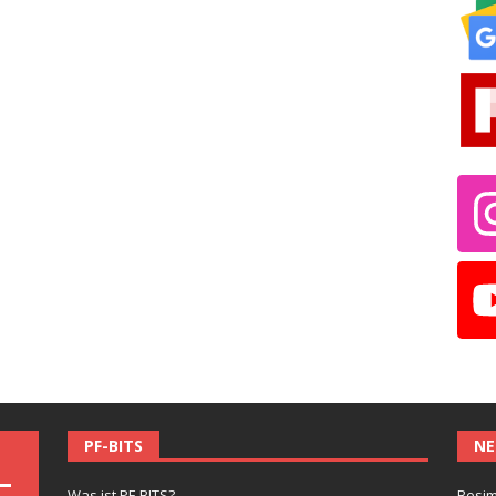
PF-BITS
NE
Was ist PF-BITS?
Besim