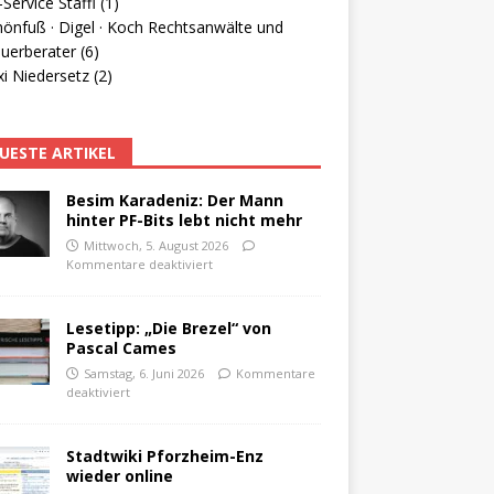
Service Staffl (1)
hönfuß · Digel · Koch Rechtsanwälte und
uerberater (6)
i Niedersetz (2)
UESTE ARTIKEL
Besim Karadeniz: Der Mann
hinter PF-Bits lebt nicht mehr
Mittwoch, 5. August 2026
Kommentare deaktiviert
Lesetipp: „Die Brezel“ von
Pascal Cames
Samstag, 6. Juni 2026
Kommentare
deaktiviert
Stadtwiki Pforzheim-Enz
wieder online