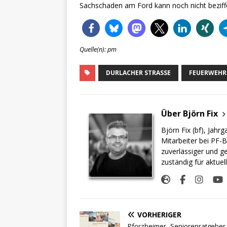
Sachschaden am Ford kann noch nicht beziff
Quelle(n): pm
DURLACHER STRASSE
FEUERWEHR
Über Björn Fix
Björn Fix (bf), Jahr
Mitarbeiter bei PF-B
zuverlässiger und g
zuständig für aktuel
VORHERIGER
Pforzheimer „Seniorenratgeber