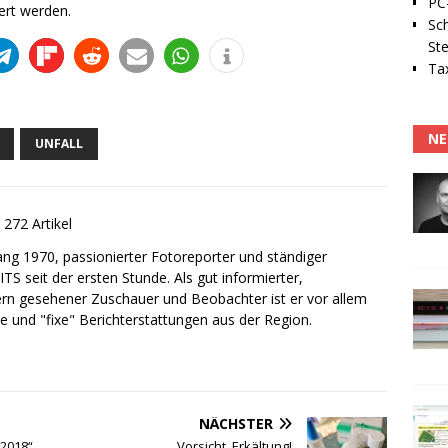
PC-
ert werden.
Sc
Ste
Tax
NE
UNFALL
272 Artikel
gang 1970, passionierter Fotoreporter und ständiger
ITS seit der ersten Stunde. Als gut informierter,
ern gesehener Zuschauer und Beobachter ist er vor allem
le und "fixe" Berichterstattungen aus der Region.
NÄCHSTER
 2018“
Vorsicht, Erkältung!