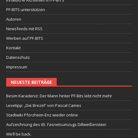
PF-BITS unterstützen
Autoren
Newsfeeds mit RSS
Werben auf PF-BITS
Kontakt
Datenschutz
Impressum
NEUESTE BEITRÄGE
Besim Karadeniz: Der Mann hinter PF-Bits lebt nicht mehr
Lesetipp: „Die Brezel“ von Pascal Cames
Stadtwiki Pforzheim-Enz wieder online
Aufzeichnung des 65. Fasnetsumzugs Dillweißenstein
We’ll be back.