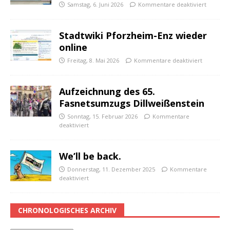
Samstag, 6. Juni 2026
Kommentare deaktiviert
Stadtwiki Pforzheim-Enz wieder
online
Freitag, 8. Mai 2026
Kommentare deaktiviert
Aufzeichnung des 65.
Fasnetsumzugs Dillweißenstein
Sonntag, 15. Februar 2026
Kommentare
deaktiviert
We’ll be back.
Donnerstag, 11. Dezember 2025
Kommentare
deaktiviert
CHRONOLOGISCHES ARCHIV