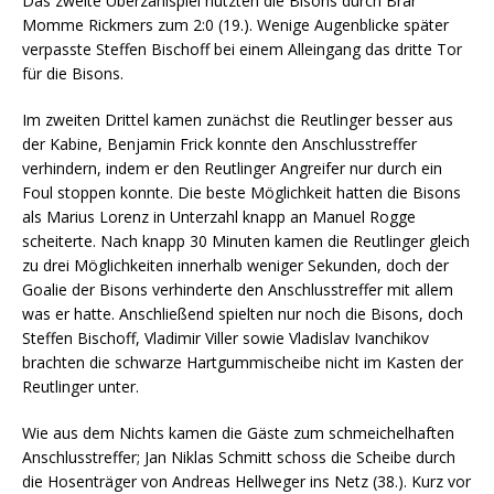
Das zweite Überzahlspiel nutzten die Bisons durch Brar
Momme Rickmers zum 2:0 (19.). Wenige Augenblicke später
verpasste Steffen Bischoff bei einem Alleingang das dritte Tor
für die Bisons.
Im zweiten Drittel kamen zunächst die Reutlinger besser aus
der Kabine, Benjamin Frick konnte den Anschlusstreffer
verhindern, indem er den Reutlinger Angreifer nur durch ein
Foul stoppen konnte. Die beste Möglichkeit hatten die Bisons
als Marius Lorenz in Unterzahl knapp an Manuel Rogge
scheiterte. Nach knapp 30 Minuten kamen die Reutlinger gleich
zu drei Möglichkeiten innerhalb weniger Sekunden, doch der
Goalie der Bisons verhinderte den Anschlusstreffer mit allem
was er hatte. Anschließend spielten nur noch die Bisons, doch
Steffen Bischoff, Vladimir Viller sowie Vladislav Ivanchikov
brachten die schwarze Hartgummischeibe nicht im Kasten der
Reutlinger unter.
Wie aus dem Nichts kamen die Gäste zum schmeichelhaften
Anschlusstreffer; Jan Niklas Schmitt schoss die Scheibe durch
die Hosenträger von Andreas Hellweger ins Netz (38.). Kurz vor