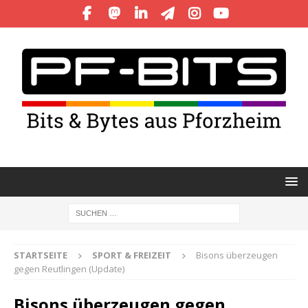
STARTSEITE
SPORT & FREIZEIT
Bisons überzeugen
gegen Reutlingen (Update)
Bisons überzeugen gegen