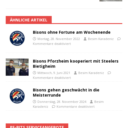
ÄHNLICHE ARTIKEL
Bisons ohne Fortune am Wochenende
Montag, 28. November 2022
Besim Karadeniz
Kommentare deaktiviert
Bisons Pforzheim kooperiert mit Steelers
Bietigheim
Mittwoch, 9. Juni 2021
Besim Karadeniz
Kommentare deaktiviert
Bisons gehen geschwächt in die
Meisterrunde
Donnerstag, 28. November 2024
Besim
Karadeniz
Kommentare deaktiviert
PF-BITS SERVICEANGEBOTE