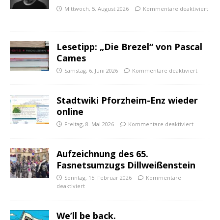
Mittwoch, 5. August 2026
Kommentare deaktiviert
Lesetipp: „Die Brezel“ von Pascal
Cames
Samstag, 6. Juni 2026
Kommentare deaktiviert
Stadtwiki Pforzheim-Enz wieder
online
Freitag, 8. Mai 2026
Kommentare deaktiviert
Aufzeichnung des 65.
Fasnetsumzugs Dillweißenstein
Sonntag, 15. Februar 2026
Kommentare
deaktiviert
We’ll be back.