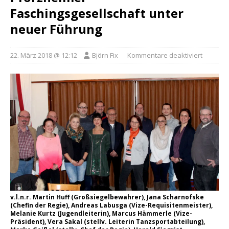
Faschingsgesellschaft unter
neuer Führung
22. März 2018 @ 12:12
Björn Fix
Kommentare deaktiviert
v.l.n.r. Martin Huff (Großsiegelbewahrer), Jana Scharnofske
(Chefin der Regie), Andreas Labusga (Vize-Requisitenmeister),
Melanie Kurtz (Jugendleiterin), Marcus Hämmerle (Vize-
Präsident), Vera Sakal (stellv. Leiterin Tanzsportabteilung),