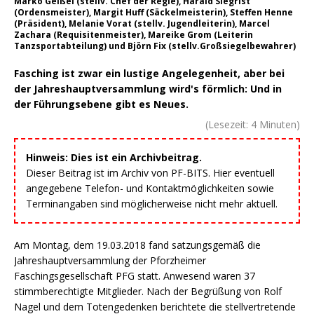
Marko Geißel (stellv. Chef der Regie), Harald Siegrist
(Ordensmeister), Margit Huff (Säckelmeisterin), Steffen Henne
(Präsident), Melanie Vorat (stellv. Jugendleiterin), Marcel
Zachara (Requisitenmeister), Mareike Grom (Leiterin
Tanzsportabteilung) und Björn Fix (stellv.Großsiegelbewahrer)
Fasching ist zwar ein lustige Angelegenheit, aber bei
der Jahreshauptversammlung wird's förmlich: Und in
der Führungsebene gibt es Neues.
(Lesezeit:
4
Minuten)
Hinweis: Dies ist ein Archivbeitrag.
Dieser Beitrag ist im Archiv von PF-BITS. Hier eventuell
angegebene Telefon- und Kontaktmöglichkeiten sowie
Terminangaben sind möglicherweise nicht mehr aktuell.
Am Montag, dem 19.03.2018 fand satzungsgemäß die
Jahreshauptversammlung der Pforzheimer
Faschingsgesellschaft PFG statt. Anwesend waren 37
stimmberechtigte Mitglieder. Nach der Begrüßung von Rolf
Nagel und dem Totengedenken berichtete die stellvertretende