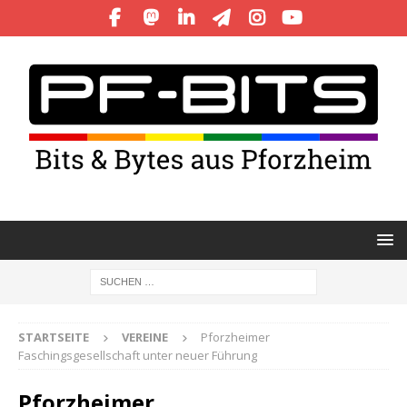
STARTSEITE
VEREINE
Pforzheimer
Faschingsgesellschaft unter neuer Führung
Pforzheimer