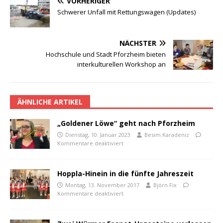
VORHERIGER
Schwerer Unfall mit Rettungswagen (Updates)
NÄCHSTER
Hochschule und Stadt Pforzheim bieten
interkulturellen Workshop an
ÄHNLICHE ARTIKEL
„Goldener Löwe“ geht nach Pforzheim
Dienstag, 10. Januar 2023
Besim Karadeniz
Kommentare deaktiviert
Hoppla-Hinein in die fünfte Jahreszeit
Montag, 13. November 2017
Björn Fix
Kommentare deaktiviert