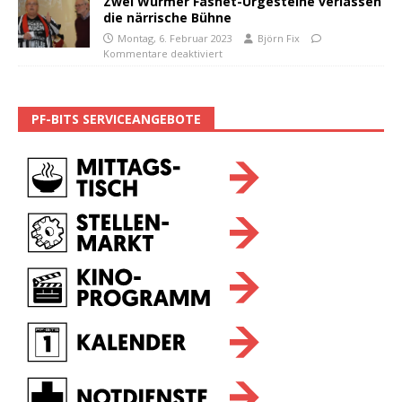
Zwei Würmer Fasnet-Urgesteine verlassen
die närrische Bühne
Montag, 6. Februar 2023
Björn Fix
Kommentare deaktiviert
PF-BITS SERVICEANGEBOTE