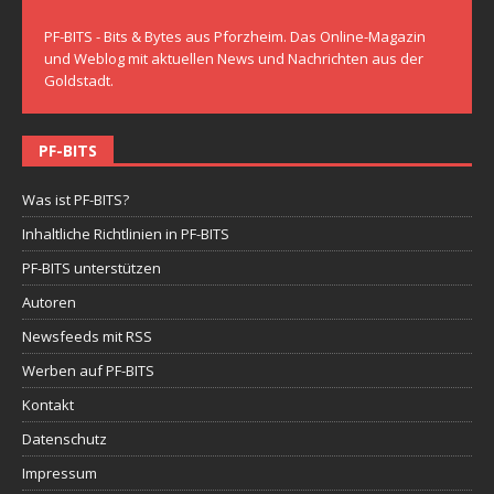
PF-BITS - Bits & Bytes aus Pforzheim. Das Online-Magazin
und Weblog mit aktuellen News und Nachrichten aus der
Goldstadt.
PF-BITS
Was ist PF-BITS?
Inhaltliche Richtlinien in PF-BITS
PF-BITS unterstützen
Autoren
Newsfeeds mit RSS
Werben auf PF-BITS
Kontakt
Datenschutz
Impressum