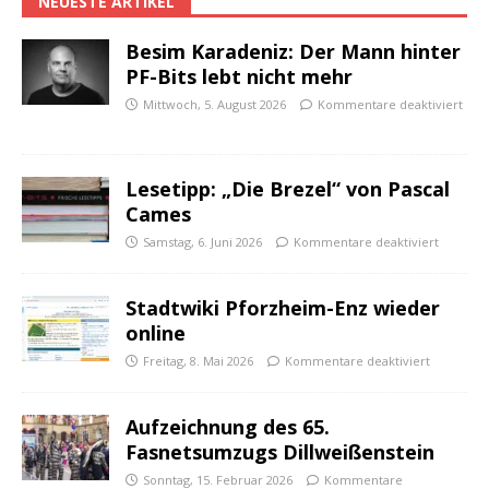
NEUESTE ARTIKEL
Besim Karadeniz: Der Mann hinter
PF-Bits lebt nicht mehr
Mittwoch, 5. August 2026
Kommentare deaktiviert
Lesetipp: „Die Brezel“ von Pascal
Cames
Samstag, 6. Juni 2026
Kommentare deaktiviert
Stadtwiki Pforzheim-Enz wieder
online
Freitag, 8. Mai 2026
Kommentare deaktiviert
Aufzeichnung des 65.
Fasnetsumzugs Dillweißenstein
Sonntag, 15. Februar 2026
Kommentare