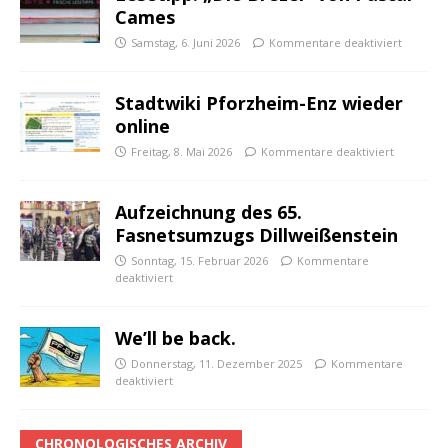
Cames
Samstag, 6. Juni 2026
Kommentare deaktiviert
Stadtwiki Pforzheim-Enz wieder
online
Freitag, 8. Mai 2026
Kommentare deaktiviert
Aufzeichnung des 65.
Fasnetsumzugs Dillweißenstein
Sonntag, 15. Februar 2026
Kommentare
deaktiviert
We’ll be back.
Donnerstag, 11. Dezember 2025
Kommentare
deaktiviert
CHRONOLOGISCHES ARCHIV