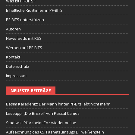
Was ist PF-BITS?
Inhaltliche Richtlinien in PF-BITS
PF-BITS unterstützen
Autoren
Newsfeeds mit RSS
Werben auf PF-BITS
Kontakt
Datenschutz
Impressum
NEUESTE BEITRÄGE
Besim Karadeniz: Der Mann hinter PF-Bits lebt nicht mehr
Lesetipp: „Die Brezel“ von Pascal Cames
Stadtwiki Pforzheim-Enz wieder online
Aufzeichnung des 65. Fasnetsumzugs Dillweißenstein