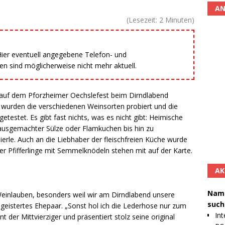
AN
(Lesezeit:
2
Minuten)
 Hier eventuell angegebene Telefon- und
 sind möglicherweise nicht mehr aktuell.
auf dem Pforzheimer Oechslefest beim Dirndlabend
“ wurden die verschiedenen Weinsorten probiert und die
etestet. Es gibt fast nichts, was es nicht gibt: Heimische
hausgemachter Sülze oder Flamkuchen bis hin zu
ierle. Auch an die Liebhaber der fleischfreien Küche wurde
 Pfifferlinge mit Semmelknödeln stehen mit auf der Karte.
AK
Namh
Weinlauben, besonders weil wir am Dirndlabend unsere
such
egeistertes Ehepaar. „Sonst hol ich die Lederhose nur zum
Int
 der Mittvierziger und präsentiert stolz seine original