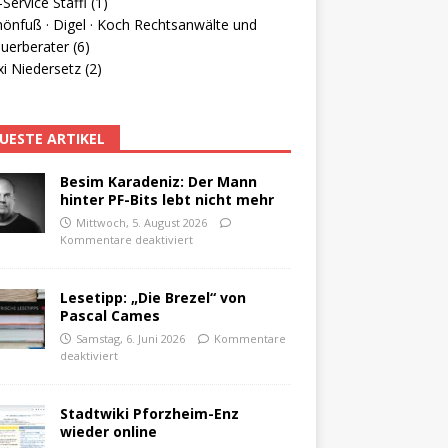
Service Staffl (1)
hönfuß · Digel · Koch Rechtsanwälte und
uerberater (6)
i Niedersetz (2)
UESTE ARTIKEL
Besim Karadeniz: Der Mann
hinter PF-Bits lebt nicht mehr
Mittwoch, 5. August 2026
Kommentare deaktiviert
Lesetipp: „Die Brezel“ von
Pascal Cames
Samstag, 6. Juni 2026
Kommentare
deaktiviert
Stadtwiki Pforzheim-Enz
wieder online