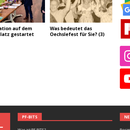
ation auf dem
Was bedeutet das
latz gestartet
Oechslefest für Sie? (3)
PF-BITS
NE
Was ist PF-BITS?
Besim