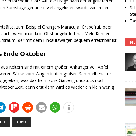
PC-
e Seniorchefin stolz. Auf die Frage nach der angelieferten
Sc
ten Samstage genau so viel angeliefert wurde wie in der
Ste
Tax
htsäfte, zum Beispiel Orangen-Maracuja, Grapefruit oder
, auch, wenn man kein Obst angeliefert hat. Viele Kunden
aufsraum, der mit dem Einkaufswagen bequem erreichbar ist.
NE
s Ende Oktober
aus Keltern sind mit einem großen Anhänger voll Äpfel
hweren Säcke vom Wagen in den großen Sammelbehälter.
s abgegeben, was das heimische Gartengrundstück noch
Oktober Zeit, denn erst dann wird es wieder ein klein wenig
AFT
OBST