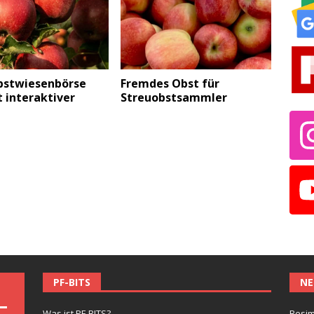
bstwiesenbörse
Fremdes Obst für
 interaktiver
Streuobstsammler
PF-BITS
NE
Was ist PF-BITS?
Besim