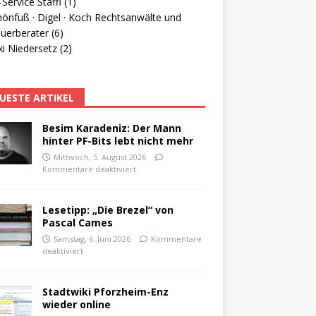
Service Staffl (1)
hönfuß · Digel · Koch Rechtsanwälte und
uerberater (6)
i Niedersetz (2)
UESTE ARTIKEL
Besim Karadeniz: Der Mann
hinter PF-Bits lebt nicht mehr
Mittwoch, 5. August 2026
Kommentare deaktiviert
Lesetipp: „Die Brezel“ von
Pascal Cames
Samstag, 6. Juni 2026
Kommentare
deaktiviert
Stadtwiki Pforzheim-Enz
wieder online