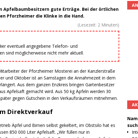
AN
n Apfelbaumbesitzern gute Erträge. Bei der örtlichen
en Pforzheimer die Klinke in die Hand.
(Lesezeit:
2
Minuten)
 Hier eventuell angegebene Telefon- und
 sind möglicherweise nicht mehr aktuell.
tarbeiter der Pforzheimer Mosterei an der Kanzlerstraße
ber und Oktober ist an Samstagen die Annahmezeit in dem
rlängert. Aus dem ganzen Enzkreis bringen Gartenbesitzer
aus Apfelsaft gemacht wird. Aus 50 kg Äpfeln werden 30
r später gegen Gutschein in den Verkaufsräumen mitnehmen.
AK
 im Direktverkauf
Namh
such
rieb Äpfel und Birnen selbst gekeltert, im Obstsilo hat es
Int
en 850 000 Liter Apfelsaft. „Wir füllen nur in