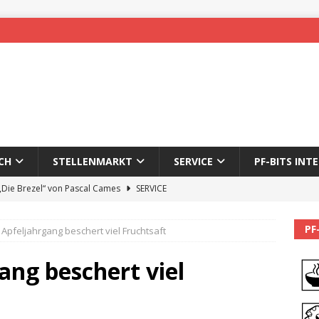
CH
STELLENMARKT
SERVICE
PF-BITS INT
 „Die Brezel“ von Pascal Cames
SERVICE
forzheim-Enz wieder online
STADTLEBEN
PF
 Apfeljahrgang beschert viel Fruchtsaft
eichnung des 65. Fasnetsumzugs Dillweißenstein
ang beschert viel
]
We’ll be back.
PF-BITS INTERN
Karadeniz: Der Mann hinter PF-Bits lebt nicht mehr
ALLGEMEIN