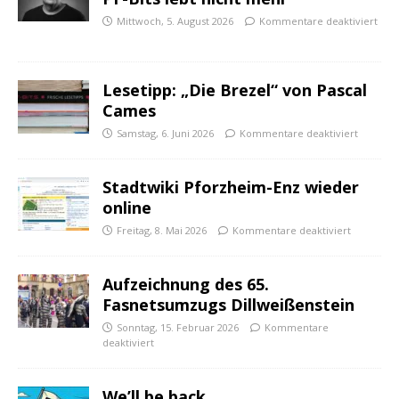
Mittwoch, 5. August 2026
Kommentare deaktiviert
Lesetipp: „Die Brezel“ von Pascal
Cames
Samstag, 6. Juni 2026
Kommentare deaktiviert
Stadtwiki Pforzheim-Enz wieder
online
Freitag, 8. Mai 2026
Kommentare deaktiviert
Aufzeichnung des 65.
Fasnetsumzugs Dillweißenstein
Sonntag, 15. Februar 2026
Kommentare
deaktiviert
We’ll be back.