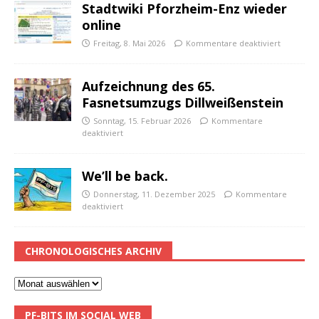
Stadtwiki Pforzheim-Enz wieder
online
Freitag, 8. Mai 2026
Kommentare deaktiviert
Aufzeichnung des 65.
Fasnetsumzugs Dillweißenstein
Sonntag, 15. Februar 2026
Kommentare
deaktiviert
We’ll be back.
Donnerstag, 11. Dezember 2025
Kommentare
deaktiviert
CHRONOLOGISCHES ARCHIV
PF-BITS IM SOCIAL WEB