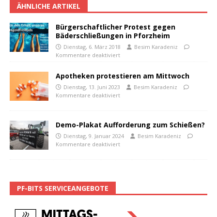
ÄHNLICHE ARTIKEL
Bürgerschaftlicher Protest gegen
Bäderschließungen in Pforzheim
Dienstag, 6. März 2018
Besim Karadeniz
Kommentare deaktiviert
Apotheken protestieren am Mittwoch
Dienstag, 13. Juni 2023
Besim Karadeniz
Kommentare deaktiviert
Demo-Plakat Aufforderung zum Schießen?
Dienstag, 9. Januar 2024
Besim Karadeniz
Kommentare deaktiviert
PF-BITS SERVICEANGEBOTE