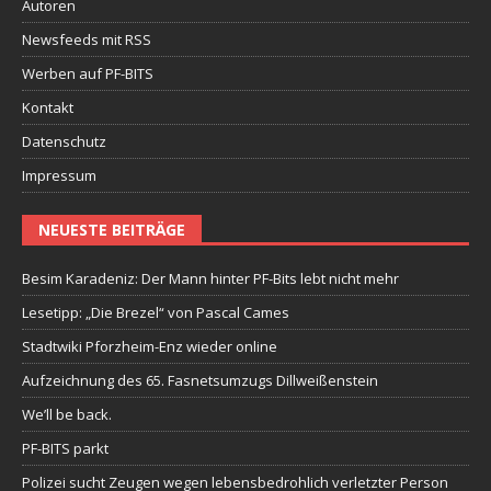
Autoren
Newsfeeds mit RSS
Werben auf PF-BITS
Kontakt
Datenschutz
Impressum
NEUESTE BEITRÄGE
Besim Karadeniz: Der Mann hinter PF-Bits lebt nicht mehr
Lesetipp: „Die Brezel“ von Pascal Cames
Stadtwiki Pforzheim-Enz wieder online
Aufzeichnung des 65. Fasnetsumzugs Dillweißenstein
We’ll be back.
PF-BITS parkt
Polizei sucht Zeugen wegen lebensbedrohlich verletzter Person