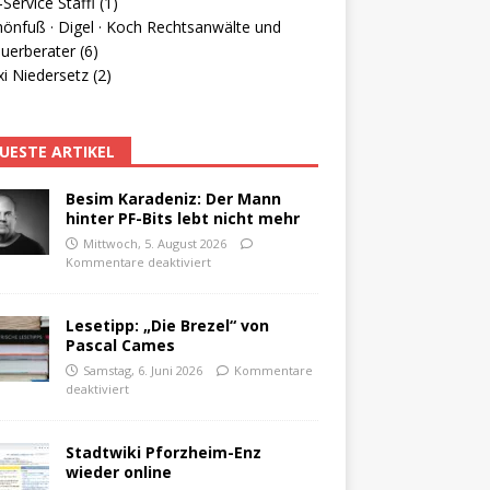
Service Staffl (1)
hönfuß · Digel · Koch Rechtsanwälte und
uerberater (6)
i Niedersetz (2)
UESTE ARTIKEL
Besim Karadeniz: Der Mann
hinter PF-Bits lebt nicht mehr
Mittwoch, 5. August 2026
Kommentare deaktiviert
Lesetipp: „Die Brezel“ von
Pascal Cames
Samstag, 6. Juni 2026
Kommentare
deaktiviert
Stadtwiki Pforzheim-Enz
wieder online