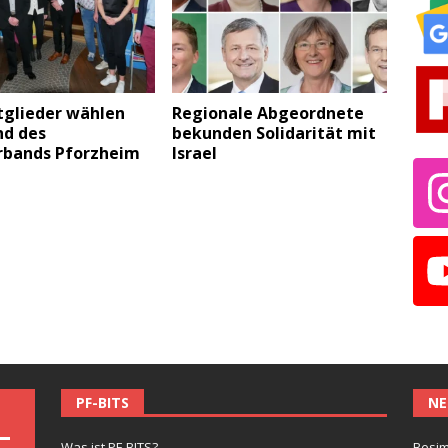
tglieder wählen
Regionale Abgeordnete
nd des
bekunden Solidarität mit
rbands Pforzheim
Israel
PF-BITS
NE
Was ist PF-BITS?
Besim