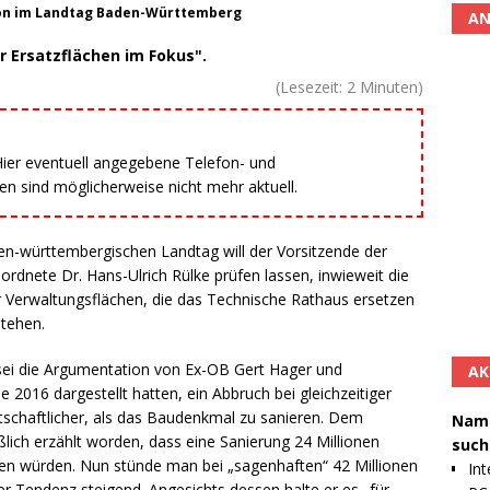
tion im Landtag Baden-Württemberg
AN
 Ersatzflächen im Fokus".
(Lesezeit:
2
Minuten)
 Hier eventuell angegebene Telefon- und
 sind möglicherweise nicht mehr aktuell.
den-württembergischen Landtag will der Vorsitzende der
dnete Dr. Hans-Ulrich Rülke prüfen lassen, inwieweit die
r Verwaltungsflächen, die das Technische Rathaus ersetzen
stehen.
 sei die Argumentation von Ex-OB Gert Hager und
AK
e 2016 dargestellt hatten, ein Abbruch bei gleichzeitiger
tschaftlicher, als das Baudenkmal zu sanieren. Dem
Namh
ßlich erzählt worden, dass eine Sanierung 24 Millionen
such
ten würden. Nun stünde man bei „sagenhaften“ 42 Millionen
Int
er Tendenz steigend. Angesichts dessen halte er es „für