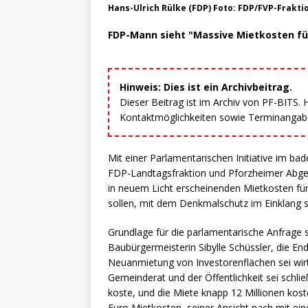
Hans-Ulrich Rülke (FDP) Foto: FDP/FVP-Frak
FDP-Mann sieht "Massive Mietkosten für
Hinweis: Dies ist ein Archivbeitrag.
Dieser Beitrag ist im Archiv von PF-BITS.
Kontaktmöglichkeiten sowie Terminangaben
Mit einer Parlamentarischen Initiative im ba
FDP-Landtagsfraktion und Pforzheimer Abgeor
in neuem Licht erscheinenden Mietkosten fü
sollen, mit dem Denkmalschutz im Einklang 
Grundlage für die parlamentarische Anfrage
Baubürgermeisterin Sibylle Schüssler, die End
Neuanmietung von Investorenflächen sei wir
Gemeinderat und der Öffentlichkeit sei schlie
koste, und die Miete knapp 12 Millionen kos
Euro Mietkosten, seiner Ansicht nach mit ein