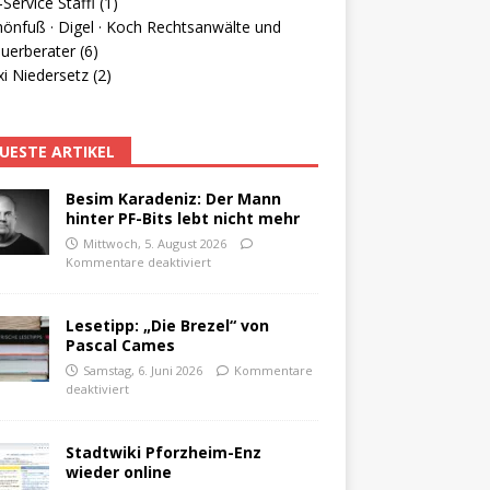
Service Staffl (1)
hönfuß · Digel · Koch Rechtsanwälte und
uerberater (6)
i Niedersetz (2)
UESTE ARTIKEL
Besim Karadeniz: Der Mann
hinter PF-Bits lebt nicht mehr
Mittwoch, 5. August 2026
Kommentare deaktiviert
Lesetipp: „Die Brezel“ von
Pascal Cames
Samstag, 6. Juni 2026
Kommentare
deaktiviert
Stadtwiki Pforzheim-Enz
wieder online