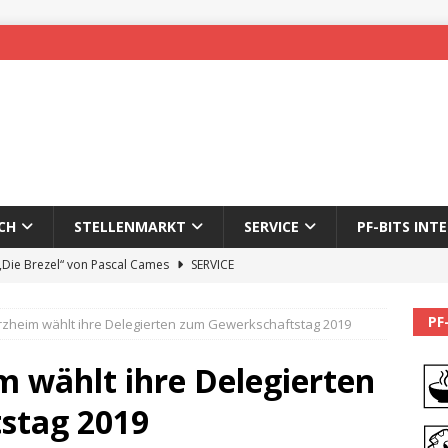
CH
STELLENMARKT
SERVICE
PF-BITS INT
 „Die Brezel“ von Pascal Cames
SERVICE
forzheim-Enz wieder online
STADTLEBEN
PF
orzheim wählt ihre Delegierten zum Gewerkschaftstag 2019
eichnung des 65. Fasnetsumzugs Dillweißenstein
m wählt ihre Delegierten
]
We’ll be back.
PF-BITS INTERN
stag 2019
Karadeniz: Der Mann hinter PF-Bits lebt nicht mehr
ALLGEMEIN