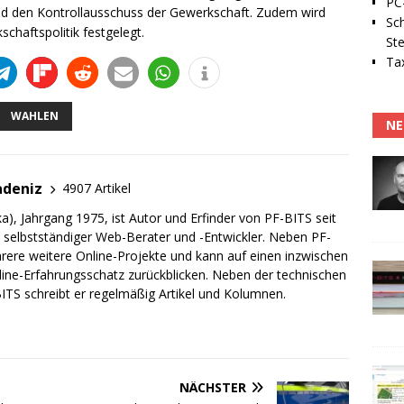
PC-
nd den Kontrollausschuss der Gewerkschaft. Zudem wird
Sc
chaftspolitik festgelegt.
Ste
Tax
WAHLEN
NE
adeniz
4907 Artikel
a), Jahrgang 1975, ist Autor und Erfinder von PF-BITS seit
ch selbstständiger Web-Berater und -Entwickler. Neben PF-
rere weitere Online-Projekte und kann auf einen inzwischen
line-Erfahrungsschatz zurückblicken. Neben der technischen
TS schreibt er regelmäßig Artikel und Kolumnen.
NÄCHSTER