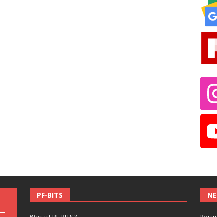
PF-BITS
NE
Was ist PF-BITS?
Besim