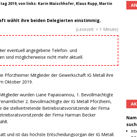
ag 2019, von links: Karin Maischhofer, Klaus Rupp, Martin
AN
t wählt ihre beiden Delegierten einstimmig.
(Lesezeit:
< 1
Minute)
 Hier eventuell angegebene Telefon- und
 sind möglicherweise nicht mehr aktuell.
e Pforzheimer Mitglieder der Gewerkschaft IG Metall ihre
im Oktober 2019.
Mitglieder wurden Liane Papaioannou, 1. Bevollmächtigte
renamtlicher 2. Bevollmächtigte der IG Metall Pforzheim,
AK
e die stellvertretende Betriebsratsvorsitzende der Firma
etriebsratsvorsitzende der Firma Harman Becker
Namh
hlt.
such
Int
tatt und ist das höchste Entscheidungsorgan der IG Metall.