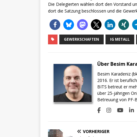
Die Delegierten wählen dort den Vorstand u
dort die Satzung beschlossen und die Gewerks
GEWERKSCHAFTEN
IG METALL
Über Besim Kar
Besim Karadeniz (bk
2016. Er ist berufli
BITS betreut er meh
über 25-jährigen On
Betreuung von PF-BI
VORHERIGER