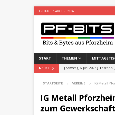
FREITAG, 7. AUGUST 2026
START
THEMEN
MITTAGSTIS
[ Samstag, 6. Juni 2026 ]
Lesetipp:
NEUES
[ Freitag, 8. Mai 2026 ]
Stadtwiki P
STARTSEITE
VEREINE
IG Metall Pf
[ Sonntag, 15. Februar 2026 ]
Aufz
VERANSTALTUNGEN
IG Metall Pforzhei
[ Donnerstag, 11. Dezember 2025 
zum Gewerkschaft
[ Mittwoch, 5. August 2026 ]
Besim 