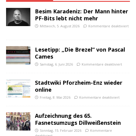
Besim Karadeniz: Der Mann hinter
PF-Bits lebt nicht mehr
Mittwoch, 5. August 2026
Kommentare deaktiviert
Lesetipp: „Die Brezel“ von Pascal
Cames
Samstag, 6. Juni 2026
Kommentare deaktiviert
Stadtwiki Pforzheim-Enz wieder
online
Freitag, 8. Mai 2026
Kommentare deaktiviert
Aufzeichnung des 65.
Fasnetsumzugs Dillweißenstein
Sonntag, 15. Februar 2026
Kommentare
deaktiviert