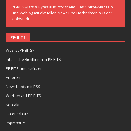
PF-BITS - Bits & Bytes aus Pforzheim. Das Online-Magazin
und Weblog mit aktuellen News und Nachrichten aus der
Goldstadt.
PF-BITS
Was ist PF-BITS?
Inhaltliche Richtlinien in PF-BITS
PF-BITS unterstützen
Autoren
Newsfeeds mit RSS
Werben auf PF-BITS
Kontakt
Datenschutz
Impressum