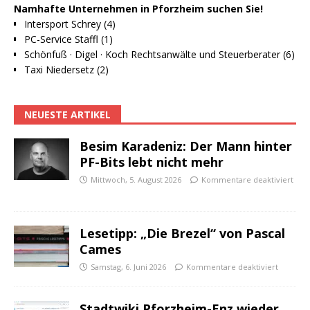
Namhafte Unternehmen in Pforzheim suchen Sie!
Intersport Schrey (4)
PC-Service Staffl (1)
Schönfuß · Digel · Koch Rechtsanwälte und Steuerberater (6)
Taxi Niedersetz (2)
NEUESTE ARTIKEL
Besim Karadeniz: Der Mann hinter
PF-Bits lebt nicht mehr
Mittwoch, 5. August 2026
Kommentare deaktiviert
Lesetipp: „Die Brezel“ von Pascal
Cames
Samstag, 6. Juni 2026
Kommentare deaktiviert
Stadtwiki Pforzheim-Enz wieder