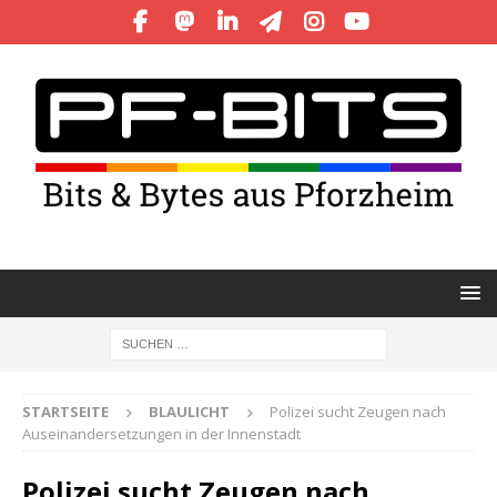
STARTSEITE
BLAULICHT
Polizei sucht Zeugen nach
Auseinandersetzungen in der Innenstadt
Polizei sucht Zeugen nach