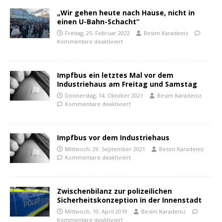
„Wir gehen heute nach Hause, nicht in
einen U-Bahn-Schacht“
Freitag, 25. Februar 2022
Besim Karadeniz
Kommentare deaktiviert
Impfbus ein letztes Mal vor dem
Industriehaus am Freitag und Samstag
Donnerstag, 14. Oktober 2021
Besim Karadeniz
Kommentare deaktiviert
Impfbus vor dem Industriehaus
Mittwoch, 29. September 2021
Besim Karadeniz
Kommentare deaktiviert
Zwischenbilanz zur polizeilichen
Sicherheitskonzeption in der Innenstadt
Mittwoch, 10. April 2019
Besim Karadeniz
Kommentare deaktiviert