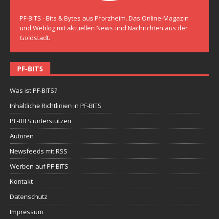
PF-BITS - Bits & Bytes aus Pforzheim. Das Online-Magazin
und Weblog mit aktuellen News und Nachrichten aus der
Goldstadt.
PF-BITS
Was ist PF-BITS?
Inhaltliche Richtlinien in PF-BITS
PF-BITS unterstützen
Autoren
Newsfeeds mit RSS
Werben auf PF-BITS
Kontakt
Datenschutz
Impressum