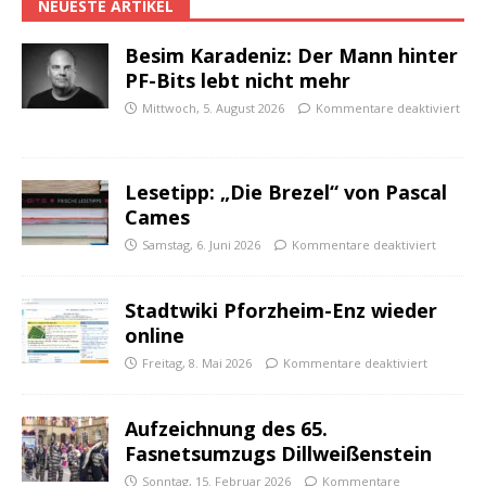
NEUESTE ARTIKEL
Besim Karadeniz: Der Mann hinter
PF-Bits lebt nicht mehr
Mittwoch, 5. August 2026
Kommentare deaktiviert
Lesetipp: „Die Brezel“ von Pascal
Cames
Samstag, 6. Juni 2026
Kommentare deaktiviert
Stadtwiki Pforzheim-Enz wieder
online
Freitag, 8. Mai 2026
Kommentare deaktiviert
Aufzeichnung des 65.
Fasnetsumzugs Dillweißenstein
Sonntag, 15. Februar 2026
Kommentare