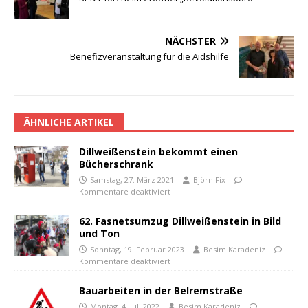
NÄCHSTER
Benefizveranstaltung für die Aidshilfe
ÄHNLICHE ARTIKEL
Dillweißenstein bekommt einen
Bücherschrank
Samstag, 27. März 2021
Björn Fix
Kommentare deaktiviert
62. Fasnetsumzug Dillweißenstein in Bild
und Ton
Sonntag, 19. Februar 2023
Besim Karadeniz
Kommentare deaktiviert
Bauarbeiten in der Belremstraße
Montag, 4. Juli 2022
Besim Karadeniz