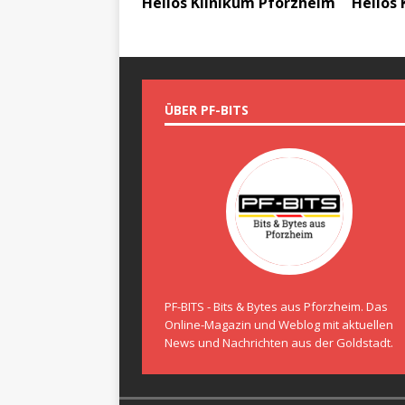
Helios Klinikum Pforzheim
Helios
ÜBER PF-BITS
PF-BITS - Bits & Bytes aus Pforzheim. Das
Online-Magazin und Weblog mit aktuellen
News und Nachrichten aus der Goldstadt.