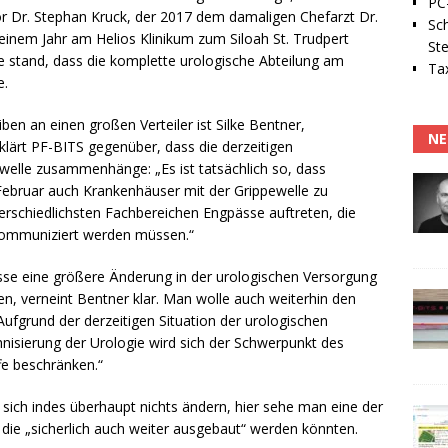
PC-
r Dr. Stephan Kruck, der 2017 dem damaligen Chefarzt Dr.
Sc
nem Jahr am Helios Klinikum zum Siloah St. Trudpert
Ste
 stand, dass die komplette urologische Abteilung am
Tax
e.
ben an einen großen Verteiler ist Silke Bentner,
NE
rklärt PF-BITS gegenüber, dass die derzeitigen
welle zusammenhänge: „Es ist tatsächlich so, dass
ebruar auch Krankenhäuser mit der Grippewelle zu
rschiedlichsten Fachbereichen Engpässe auftreten, die
 kommuniziert werden müssen.“
sse eine größere Änderung in der urologischen Versorgung
en, verneint Bentner klar. Man wolle auch weiterhin den
Aufgrund der derzeitigen Situation der urologischen
isierung der Urologie wird sich der Schwerpunkt des
fe beschränken.“
l sich indes überhaupt nichts ändern, hier sehe man eine der
ie „sicherlich auch weiter ausgebaut“ werden könnten.