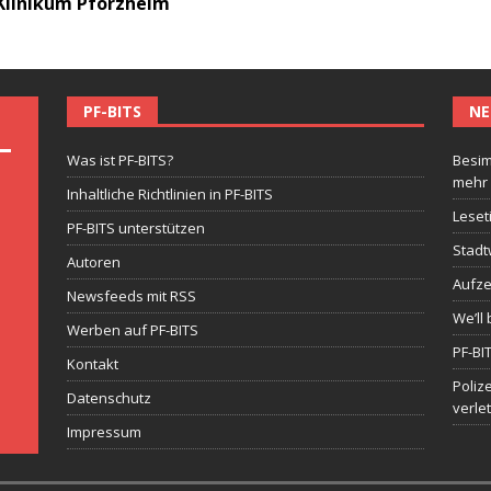
 Klinikum Pforzheim
PF-BITS
NE
Was ist PF-BITS?
Besim
mehr
Inhaltliche Richtlinien in PF-BITS
Leset
PF-BITS unterstützen
Stadt
Autoren
Aufze
Newsfeeds mit RSS
We’ll 
Werben auf PF-BITS
PF-BI
Kontakt
Poliz
Datenschutz
verle
Impressum