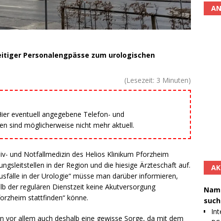
AN
zeitiger Personalengpässe zum urologischen
(Lesezeit:
3
Minuten)
 Hier eventuell angegebene Telefon- und
 sind möglicherweise nicht mehr aktuell.
siv- und Notfallmedizin des Helios Klinikum Pforzheim
ngsleitstellen in der Region und die hiesige Ärzteschaft auf.
AK
sfälle in der Urologie“ müsse man darüber informieren,
lb der regulären Dienstzeit keine Akutversorgung
Namh
forzheim stattfinden“ könne.
such
Int
rn vor allem auch deshalb eine gewisse Sorge, da mit dem