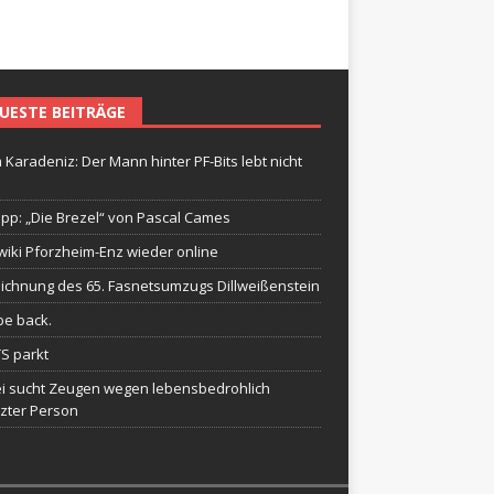
UESTE BEITRÄGE
 Karadeniz: Der Mann hinter PF-Bits lebt nicht
ipp: „Die Brezel“ von Pascal Cames
wiki Pforzheim-Enz wieder online
ichnung des 65. Fasnetsumzugs Dillweißenstein
be back.
TS parkt
ei sucht Zeugen wegen lebensbedrohlich
tzter Person