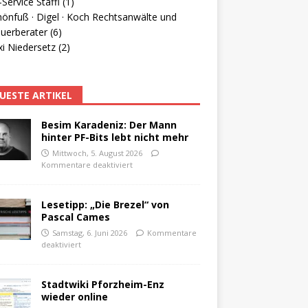
Service Staffl (1)
hönfuß · Digel · Koch Rechtsanwälte und
uerberater (6)
i Niedersetz (2)
UESTE ARTIKEL
Besim Karadeniz: Der Mann
hinter PF-Bits lebt nicht mehr
Mittwoch, 5. August 2026
Kommentare deaktiviert
Lesetipp: „Die Brezel“ von
Pascal Cames
Samstag, 6. Juni 2026
Kommentare
deaktiviert
Stadtwiki Pforzheim-Enz
wieder online