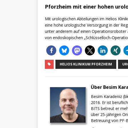
Pforzheim mit einer hohen urol
Mit urologischen Abteilungen im Helios Klini
eine hohe urologische Versorgung in der Regi
unter anderem auf einen Operationsroboter a
von endoskopischen „Schlüsselloch-Operatio
HELIOS KLINIKUM PFORZHEIM
UR
Über Besim Kar
Besim Karadeniz (bk
2016. Er ist berufli
BITS betreut er meh
über 25-jährigen On
Betreuung von PF-BI