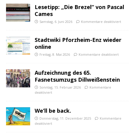
Lesetipp: „Die Brezel“ von Pascal
Cames
Samstag, 6. Juni 2026
Kommentare deaktiviert
Stadtwiki Pforzheim-Enz wieder
online
Freitag, 8. Mai 2026
Kommentare deaktiviert
Aufzeichnung des 65.
Fasnetsumzugs Dillweißenstein
Sonntag, 15. Februar 2026
Kommentare
deaktiviert
We’ll be back.
Donnerstag, 11. Dezember 2025
Kommentare
deaktiviert