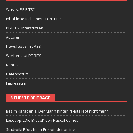
Was ist PF-BITS?
Inhaltliche Richtlinien in PF-BITS
PF-BITS unterstützen
Autoren
Newsfeeds mit RSS
Werben auf PF-BITS
Kontakt
Datenschutz
Impressum
NEUESTE BEITRÄGE
Besim Karadeniz: Der Mann hinter PF-Bits lebt nicht mehr
Lesetipp: „Die Brezel“ von Pascal Cames
Stadtwiki Pforzheim-Enz wieder online