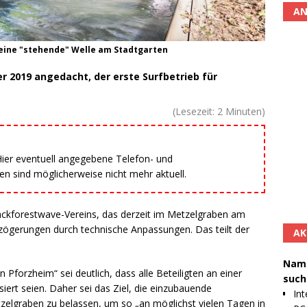
AN
 eine "stehende" Welle am Stadtgarten
 2019 angedacht, der erste Surfbetrieb für
(Lesezeit:
2
Minuten)
 Hier eventuell angegebene Telefon- und
 sind möglicherweise nicht mehr aktuell.
ackforestwave-Vereins, das derzeit im Metzelgraben am
erzögerungen durch technische Anpassungen. Das teilt der
AK
Namh
Pforzheim“ sei deutlich, dass alle Beteiligten an einer
such
iert seien. Daher sei das Ziel, die einzubauende
Int
zelgraben zu belassen, um so „an möglichst vielen Tagen in