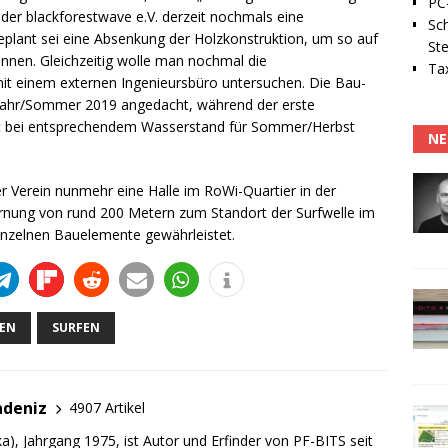
PC-
 der blackforestwave e.V. derzeit nochmals eine
Sc
plant sei eine Absenkung der Holzkonstruktion, um so auf
Ste
önnen. Gleichzeitig wolle man nochmal die
Tax
t einem externen Ingenieursbüro untersuchen. Die Bau-
ühjahr/Sommer 2019 angedacht, während der erste
keit bei entsprechendem Wasserstand für Sommer/Herbst
NE
 Verein nunmehr eine Halle im RoWi-Quartier in der
fernung von rund 200 Metern zum Standort der Surfwelle im
inzelnen Bauelemente gewährleistet.
EN
SURFEN
adeniz
4907 Artikel
a), Jahrgang 1975, ist Autor und Erfinder von PF-BITS seit