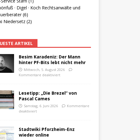
Service Staffl (1)
hönfuß · Digel · Koch Rechtsanwälte und
uerberater (6)
i Niedersetz (2)
UESTE ARTIKEL
Besim Karadeniz: Der Mann
hinter PF-Bits lebt nicht mehr
Mittwoch, 5. August 2026
Kommentare deaktiviert
Lesetipp: „Die Brezel“ von
Pascal Cames
Samstag, 6. Juni 2026
Kommentare
deaktiviert
Stadtwiki Pforzheim-Enz
wieder online