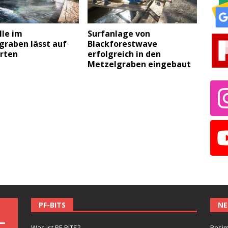
lle im
Surfanlage von
graben lässt auf
Blackforestwave
arten
erfolgreich in den
Metzelgraben eingebaut
PF-BITS
NE
Was ist PF-BITS?
Besim