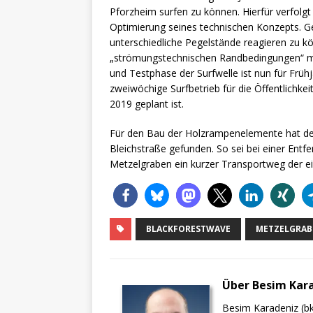
Pforzheim surfen zu können. Hierfür verfolgt
Optimierung seines technischen Konzepts. Ge
unterschiedliche Pegelstände reagieren zu k
„strömungstechnischen Randbedingungen“ mi
und Testphase der Surfwelle ist nun für Fr
zweiwöchige Surfbetrieb für die Öffentlich
2019 geplant ist.
Für den Bau der Holzrampenelemente hat der
Bleichstraße gefunden. So sei bei einer Ent
Metzelgraben ein kurzer Transportweg der e
BLACKFORESTWAVE
METZELGRAB
Über Besim Kar
Besim Karadeniz (bk