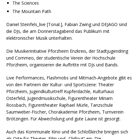
The Sciences
The Mountain Path
Daniel Steinfels_live [Tonal.], Fabian Zwing und DEJAGO sind
die DJs, die am Donnerstagabend das Publikum mit
elektronischer Musik unterhalten.
Die Musikerinitiative Pforzheim Enzkreis, der Stadtjugendring
und Commeo, der studentische Verein der Hochschule
Pforzheim, organisieren die Auftritte mit DJs und Bands.
Live Performances, Flashmobs und Mitmach-Angebote gibt es
von den Partnern der Kultur- und Sportszene: Theater
Pforzheim, Jugendkulturtreff Kupferdächle, Kulturhaus
Osterfeld, Jugendmusikschule, Figurentheater Miriam
Rossbach, Figurentheater Raphael Mürle, Tanzschule
Saumweber-Fischer, Chorakademie Pforzheim, Turnverein
Brötzingen. Für Abwechslung und gute Laune ist gesorgt.
Auch das Kommunale Kino und die Schloßkirche bringen sich
als Orte für Theater, Film und „Chillout“ ein. Die