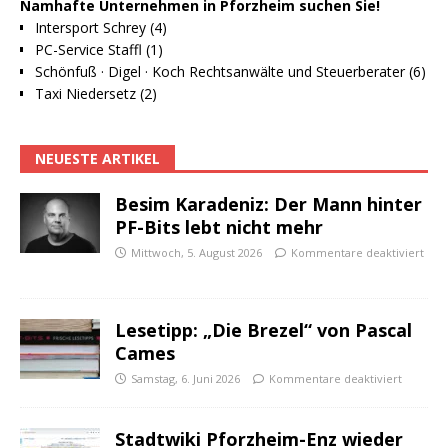
Namhafte Unternehmen in Pforzheim suchen Sie!
Intersport Schrey (4)
PC-Service Staffl (1)
Schönfuß · Digel · Koch Rechtsanwälte und Steuerberater (6)
Taxi Niedersetz (2)
NEUESTE ARTIKEL
Besim Karadeniz: Der Mann hinter
PF-Bits lebt nicht mehr
Mittwoch, 5. August 2026
Kommentare deaktiviert
Lesetipp: „Die Brezel“ von Pascal
Cames
Samstag, 6. Juni 2026
Kommentare deaktiviert
Stadtwiki Pforzheim-Enz wieder