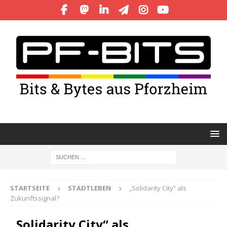
STARTSEITE
STADTLEBEN
„Solidarity City“ als
Zukunftssignal?
„Solidarity City“ als