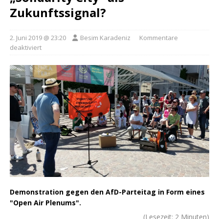
Zukunftssignal?
2. Juni 2019 @ 23:20
Besim Karadeniz
Kommentare
deaktiviert
Demonstration gegen den AfD-Parteitag in Form eines
"Open Air Plenums".
(Lesezeit:
2
Minuten)