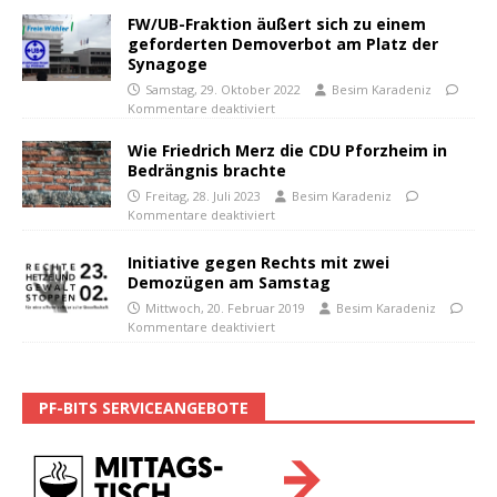
FW/UB-Fraktion äußert sich zu einem
geforderten Demoverbot am Platz der
Synagoge
Samstag, 29. Oktober 2022
Besim Karadeniz
Kommentare deaktiviert
Wie Friedrich Merz die CDU Pforzheim in
Bedrängnis brachte
Freitag, 28. Juli 2023
Besim Karadeniz
Kommentare deaktiviert
Initiative gegen Rechts mit zwei
Demozügen am Samstag
Mittwoch, 20. Februar 2019
Besim Karadeniz
Kommentare deaktiviert
PF-BITS SERVICEANGEBOTE