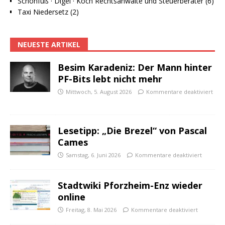
Schönfuß · Digel · Koch Rechtsanwälte und Steuerberater (6)
Taxi Niedersetz (2)
NEUESTE ARTIKEL
Besim Karadeniz: Der Mann hinter
PF-Bits lebt nicht mehr
Mittwoch, 5. August 2026
Kommentare deaktiviert
Lesetipp: „Die Brezel“ von Pascal
Cames
Samstag, 6. Juni 2026
Kommentare deaktiviert
Stadtwiki Pforzheim-Enz wieder
online
Freitag, 8. Mai 2026
Kommentare deaktiviert