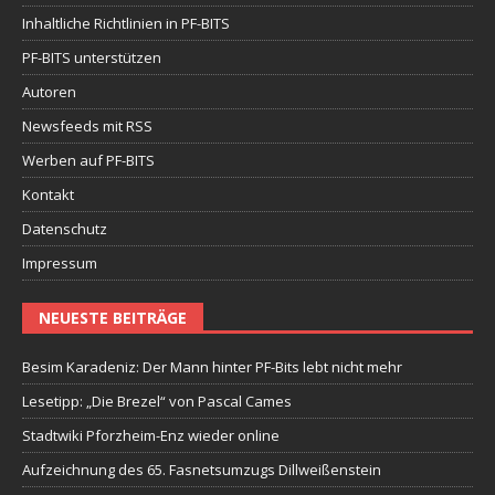
Inhaltliche Richtlinien in PF-BITS
PF-BITS unterstützen
Autoren
Newsfeeds mit RSS
Werben auf PF-BITS
Kontakt
Datenschutz
Impressum
NEUESTE BEITRÄGE
Besim Karadeniz: Der Mann hinter PF-Bits lebt nicht mehr
Lesetipp: „Die Brezel“ von Pascal Cames
Stadtwiki Pforzheim-Enz wieder online
Aufzeichnung des 65. Fasnetsumzugs Dillweißenstein