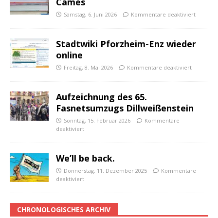
Cames
Samstag, 6. Juni 2026
Kommentare deaktiviert
Stadtwiki Pforzheim-Enz wieder
online
Freitag, 8. Mai 2026
Kommentare deaktiviert
Aufzeichnung des 65.
Fasnetsumzugs Dillweißenstein
Sonntag, 15. Februar 2026
Kommentare
deaktiviert
We’ll be back.
Donnerstag, 11. Dezember 2025
Kommentare
deaktiviert
CHRONOLOGISCHES ARCHIV