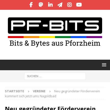
STARTSEITE
VEREINE
Neu gegründeter Förderverein
kümmert sich jetzt ums Nagoldbad
Neu gegründeter Förderverein