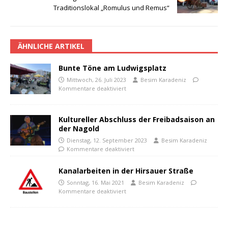
Traditionslokal „Romulus und Remus“
ÄHNLICHE ARTIKEL
Bunte Töne am Ludwigsplatz
Mittwoch, 26. Juli 2023
Besim Karadeniz
Kommentare deaktiviert
Kultureller Abschluss der Freibadsaison an
der Nagold
Dienstag, 12. September 2023
Besim Karadeniz
Kommentare deaktiviert
Kanalarbeiten in der Hirsauer Straße
Sonntag, 16. Mai 2021
Besim Karadeniz
Kommentare deaktiviert