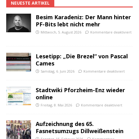
NEUESTE ARTIKEL
Besim Karadeniz: Der Mann hinter
PF-Bits lebt nicht mehr
Mittwoch, 5. August 2026
Kommentare deaktiviert
Lesetipp: „Die Brezel“ von Pascal
Cames
Samstag, 6. Juni 2026
Kommentare deaktiviert
Stadtwiki Pforzheim-Enz wieder
online
Freitag, 8. Mai 2026
Kommentare deaktiviert
Aufzeichnung des 65.
Fasnetsumzugs Dillweißenstein
Sonntag, 15. Februar 2026
Kommentare