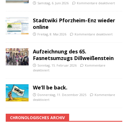
Samstag, 6. Juni 2026
Kommentare deaktiviert
Stadtwiki Pforzheim-Enz wieder
online
Freitag, 8. Mai 2026
Kommentare deaktiviert
Aufzeichnung des 65.
Fasnetsumzugs Dillweißenstein
Sonntag, 15. Februar 2026
Kommentare
deaktiviert
We’ll be back.
Donnerstag, 11. Dezember 2025
Kommentare
deaktiviert
CHRONOLOGISCHES ARCHIV