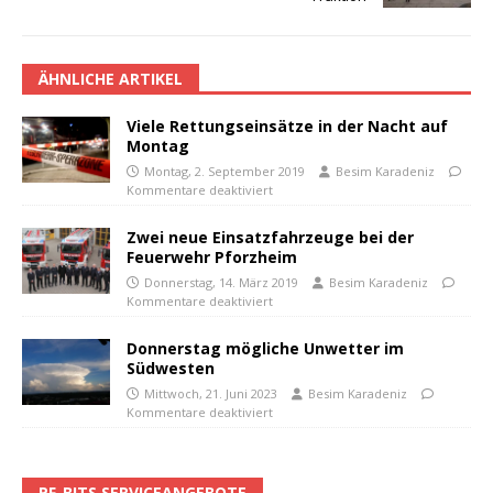
ÄHNLICHE ARTIKEL
Viele Rettungseinsätze in der Nacht auf
Montag
Montag, 2. September 2019
Besim Karadeniz
Kommentare deaktiviert
Zwei neue Einsatzfahrzeuge bei der
Feuerwehr Pforzheim
Donnerstag, 14. März 2019
Besim Karadeniz
Kommentare deaktiviert
Donnerstag mögliche Unwetter im
Südwesten
Mittwoch, 21. Juni 2023
Besim Karadeniz
Kommentare deaktiviert
PF-BITS SERVICEANGEBOTE