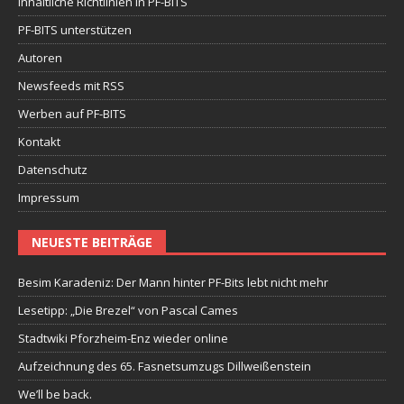
Inhaltliche Richtlinien in PF-BITS
PF-BITS unterstützen
Autoren
Newsfeeds mit RSS
Werben auf PF-BITS
Kontakt
Datenschutz
Impressum
NEUESTE BEITRÄGE
Besim Karadeniz: Der Mann hinter PF-Bits lebt nicht mehr
Lesetipp: „Die Brezel“ von Pascal Cames
Stadtwiki Pforzheim-Enz wieder online
Aufzeichnung des 65. Fasnetsumzugs Dillweißenstein
We’ll be back.