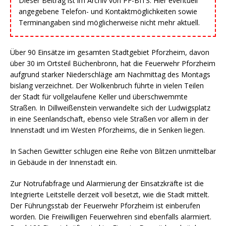
Dieser Beitrag ist im Archiv von PF-BITS. Hier eventuell
angegebene Telefon- und Kontaktmöglichkeiten sowie
Terminangaben sind möglicherweise nicht mehr aktuell.
Über 90 Einsätze im gesamten Stadtgebiet Pforzheim, davon
über 30 im Ortsteil Büchenbronn, hat die Feuerwehr Pforzheim
aufgrund starker Niederschläge am Nachmittag des Montags
bislang verzeichnet. Der Wolkenbruch führte in vielen Teilen
der Stadt für vollgelaufene Keller und überschwemmte
Straßen. In Dillweißenstein verwandelte sich der Ludwigsplatz
in eine Seenlandschaft, ebenso viele Straßen vor allem in der
Innenstadt und im Westen Pforzheims, die in Senken liegen.
In Sachen Gewitter schlugen eine Reihe von Blitzen unmittelbar
in Gebäude in der Innenstadt ein.
Zur Notrufabfrage und Alarmierung der Einsatzkräfte ist die
Integrierte Leitstelle derzeit voll besetzt, wie die Stadt mittelt.
Der Führungsstab der Feuerwehr Pforzheim ist einberufen
worden. Die Freiwilligen Feuerwehren sind ebenfalls alarmiert.