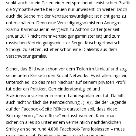
senkt auch so ein Teilen einer entsprechend sexistischen Grafik
die Sympathiewerte bei Frauen nur unwesentlich weiter. Doch
auch die Sache mit der Vertrauenswürdigkeit ist nicht ganz zu
unterschätzen. Denn eine Verteidigungsministerin Annegret
Kramp-Karrenbauer in Vergleich zu Ashton Carter (der seit
Januar 2017 nicht mehr Verteidigungsminister ist) und zum
russischen Verteidigungsminister Sergei Kuschugetowitsch
Schoigu zu setzen, ist eher schon eine Dialektik aus dem
Verschwörungsmilieu.
Sicher, das Bild war schon vor dem Teilen im Umlauf und zog
seine tiefen Kreise in den Social Networks. Es ist allerdings ein
Unterschied, ob das mein Nachbar auf seinem privaten Profil
tut oder ein Politiker, Gemeinderatsmitglied und
Fraktionsvorsitzender in einem Landesparlament tut. Da hilft
auch nicht wirklich die Kennzeichnung „(TR)“, die der Legende
auf der Facebook-Seite Rülkes darstellen soll, dass diese
Beiträge vom „Team Rülke“ verfasst wurden. Kann man
sicherlich alles so unter einem vermeintlich nachdenklichen
Smiley an seine rund 4.800 Facebook-Fans loslassen – muss
man aber nicht. Sendungsbewusstsein hin oder her.