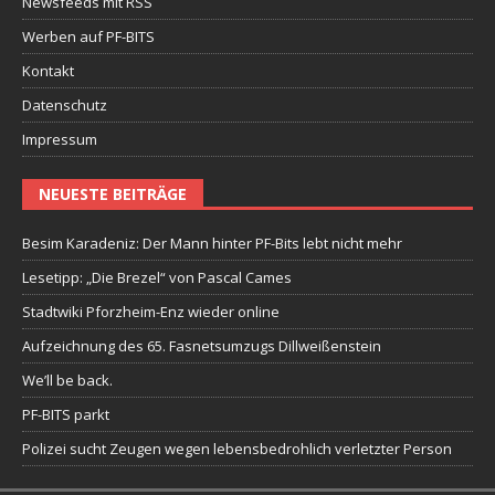
Newsfeeds mit RSS
Werben auf PF-BITS
Kontakt
Datenschutz
Impressum
NEUESTE BEITRÄGE
Besim Karadeniz: Der Mann hinter PF-Bits lebt nicht mehr
Lesetipp: „Die Brezel“ von Pascal Cames
Stadtwiki Pforzheim-Enz wieder online
Aufzeichnung des 65. Fasnetsumzugs Dillweißenstein
We’ll be back.
PF-BITS parkt
Polizei sucht Zeugen wegen lebensbedrohlich verletzter Person