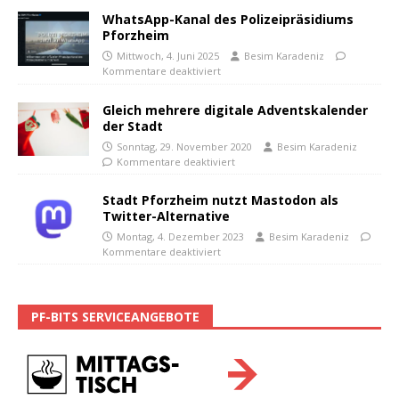
WhatsApp-Kanal des Polizeipräsidiums
Pforzheim
Mittwoch, 4. Juni 2025
Besim Karadeniz
Kommentare deaktiviert
Gleich mehrere digitale Adventskalender
der Stadt
Sonntag, 29. November 2020
Besim Karadeniz
Kommentare deaktiviert
Stadt Pforzheim nutzt Mastodon als
Twitter-Alternative
Montag, 4. Dezember 2023
Besim Karadeniz
Kommentare deaktiviert
PF-BITS SERVICEANGEBOTE