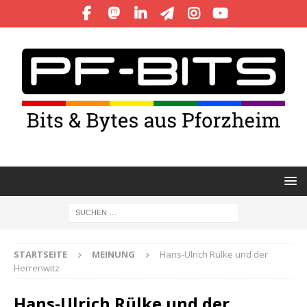
STARTSEITE
MEINUNG
Hans-Ulrich Rülke und der
Herrenwitz
Hans-Ulrich Rülke und der