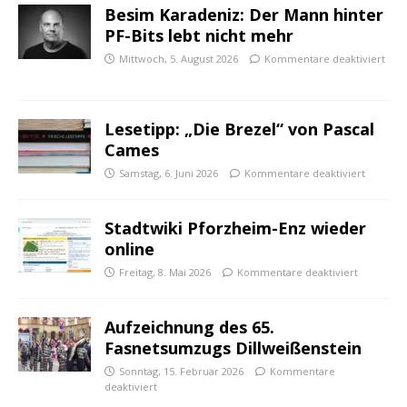
Besim Karadeniz: Der Mann hinter
PF-Bits lebt nicht mehr
Mittwoch, 5. August 2026
Kommentare deaktiviert
Lesetipp: „Die Brezel“ von Pascal
Cames
Samstag, 6. Juni 2026
Kommentare deaktiviert
Stadtwiki Pforzheim-Enz wieder
online
Freitag, 8. Mai 2026
Kommentare deaktiviert
Aufzeichnung des 65.
Fasnetsumzugs Dillweißenstein
Sonntag, 15. Februar 2026
Kommentare
deaktiviert