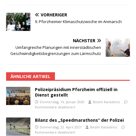
VORHERIGER
9. Pforzheimer Klimaschutzwoche im Anmarsch
NÄCHSTER
Umfangreiche Planungen mit innerstädtischen
Geschwindigkeitsbegrenzungen zum Lärmschutz
ÄHNLICHE ARTIKEL
Polizeipräsidium Pforzheim offiziell in
Dienst gestellt
Donnerstag, 16. Januar 2020
Besim Karadeniz
Kommentare deaktiviert
Bilanz des „Speedmarathons“ der Polizei
Donnerstag, 22. April 2021
Besim Karadeniz
Kommentare deaktiviert