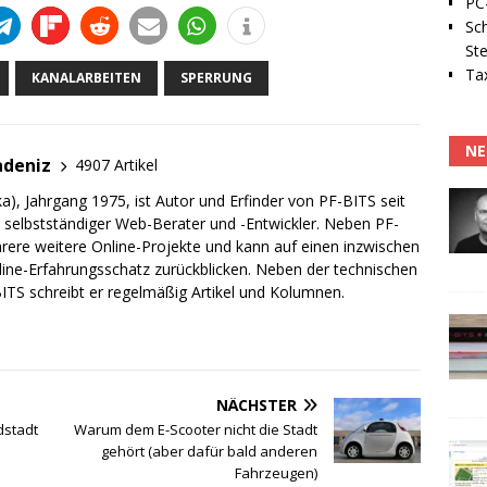
PC-
Sc
Ste
Tax
KANALARBEITEN
SPERRUNG
NE
adeniz
4907 Artikel
a), Jahrgang 1975, ist Autor und Erfinder von PF-BITS seit
ch selbstständiger Web-Berater und -Entwickler. Neben PF-
rere weitere Online-Projekte und kann auf einen inzwischen
line-Erfahrungsschatz zurückblicken. Neben der technischen
TS schreibt er regelmäßig Artikel und Kolumnen.
NÄCHSTER
dstadt
Warum dem E-Scooter nicht die Stadt
gehört (aber dafür bald anderen
Fahrzeugen)