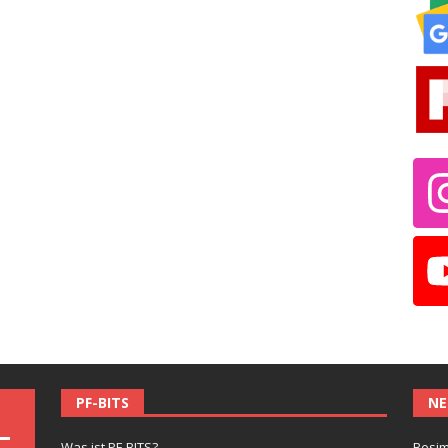
PF-BITS
NE
Was ist PF-BITS?
Besim