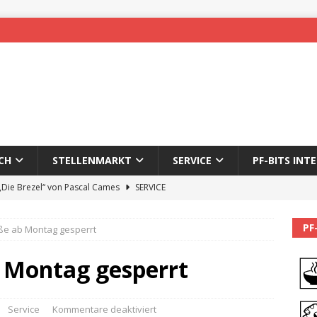
CH
STELLENMARKT
SERVICE
PF-BITS INT
 „Die Brezel“ von Pascal Cames
SERVICE
forzheim-Enz wieder online
STADTLEBEN
PF
ße ab Montag gesperrt
eichnung des 65. Fasnetsumzugs Dillweißenstein
 Montag gesperrt
]
We’ll be back.
PF-BITS INTERN
Karadeniz: Der Mann hinter PF-Bits lebt nicht mehr
ALLGEMEIN
Service
Kommentare deaktiviert