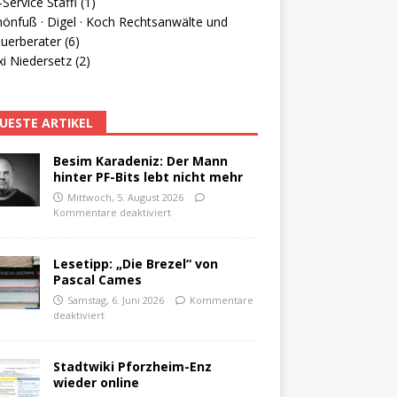
Service Staffl (1)
hönfuß · Digel · Koch Rechtsanwälte und
uerberater (6)
i Niedersetz (2)
UESTE ARTIKEL
Besim Karadeniz: Der Mann
hinter PF-Bits lebt nicht mehr
Mittwoch, 5. August 2026
Kommentare deaktiviert
Lesetipp: „Die Brezel“ von
Pascal Cames
Samstag, 6. Juni 2026
Kommentare
deaktiviert
Stadtwiki Pforzheim-Enz
wieder online