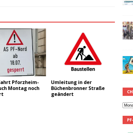
fahrt Pforzheim-
Umleitung in der
uch Montag noch
Büchenbronner Straße
CH
rt
geändert
PF