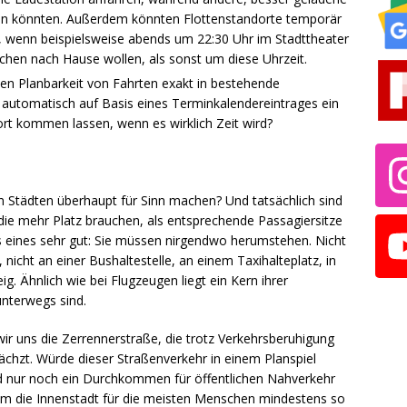
n könnten. Außerdem könnten Flottenstandorte temporär
 wenn beispielsweise abends um 22:30 Uhr im Stadttheater
hen nach Hause wollen, als sonst um diese Uhrzeit.
ten Planbarkeit von Fahrten exakt in bestehende
automatisch auf Basis eines Terminkalendereintrages ein
ort kommen lassen, wenn es wirklich Zeit wird?
 Städten überhaupt für Sinn machen? Und tatsächlich sind
die mehr Platz brauchen, als entsprechende Passagiersitze
s eines sehr gut: Sie müssen nirgendwo herumstehen. Nicht
nicht an einer Bushaltestelle, an einem Taxihalteplatz, in
 Ähnlich wie bei Flugzeugen liegt ein Kern ihrer
unterwegs sind.
ir uns die Zerrennerstraße, die trotz Verkehrsberuhigung
chzt. Würde dieser Straßenverkehr in einem Planspiel
 nur noch ein Durchkommen für öffentlichen Nahverkehr
m die Innenstadt für die meisten Menschen mindestens so