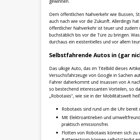
gewinnen.
Dem öffentlichen Nahverkehr wie Bussen, S
auch nach wie vor die Zukunft. Allerdings h
öffentlicher Nahverkehr ist teuer und zudem i
buchstäblich bis vor die Türe zu bringen. Was
durchaus ein existentielles und vor allem teu
Selbstfahrende Autos in (gar nic
Das ulkige Auto, das im Titelbild dieses Artik
Versuchsfahrzeuge von Google in Sachen au
Fahrer daherkommt und Insassen von A nach 
so bestechend interessanten Vorteilen, so da
„Robotaxis“, wie sie in der Mobilitätswelt h
Robotaxis sind rund um die Uhr bereit
Mit Elektroantrieben und umweltfreun
praktisch emissionsfrei.
Flotten von Robotaxis können sich zu 
Batteriestrom können selbstständig e