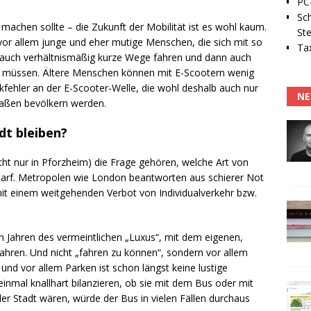
PC-
Sc
achen sollte – die Zukunft der Mobilität ist es wohl kaum.
Ste
vor allem junge und eher mutige Menschen, die sich mit so
Tax
n auch verhältnismäßig kurze Wege fahren und dann auch
hen müssen. Ältere Menschen können mit E-Scootern wenig
kfehler an der E-Scooter-Welle, die wohl deshalb auch nur
NE
traßen bevölkern werden.
dt bleiben?
icht nur in Pforzheim) die Frage gehören, welche Art von
n darf. Metropolen wie London beantworten aus schierer Not
mit einem weitgehenden Verbot von Individualverkehr bzw.
ten Jahren des vermeintlichen „Luxus“, mit dem eigenen,
fahren. Und nicht „fahren zu können“, sondern vor allem
und vor allem Parken ist schon längst keine lustige
nmal knallhart bilanzieren, ob sie mit dem Bus oder mit
der Stadt wären, würde der Bus in vielen Fällen durchaus