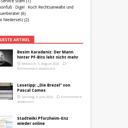
Service Staffl (1)
hönfuß · Digel · Koch Rechtsanwälte und
uerberater (6)
i Niedersetz (2)
UESTE ARTIKEL
Besim Karadeniz: Der Mann
hinter PF-Bits lebt nicht mehr
Mittwoch, 5. August 2026
Kommentare deaktiviert
Lesetipp: „Die Brezel“ von
Pascal Cames
Samstag, 6. Juni 2026
Kommentare
deaktiviert
Stadtwiki Pforzheim-Enz
wieder online