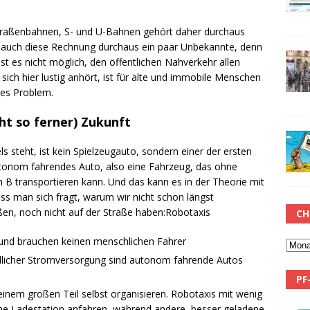
traßenbahnen, S- und U-Bahnen gehört daher durchaus
at auch diese Rechnung durchaus ein paar Unbekannte, denn
st es nicht möglich, den öffentlichen Nahverkehr allen
 sich hier lustig anhört, ist für alte und immobile Menschen
res Problem.
ht so ferner) Zukunft
els steht, ist kein Spielzeugauto, sondern einer der ersten
tonom fahrendes Auto, also eine Fahrzeug, das ohne
B transportieren kann. Und das kann es in der Theorie mit
ss man sich fragt, warum wir nicht schon längst
eißen, noch nicht auf der Straße haben:Robotaxis
CH
 und brauchen keinen menschlichen Fahrer
dlicher Stromversorgung sind autonom fahrende Autos
PF
einem großen Teil selbst organisieren. Robotaxis mit wenig
ine Ladestation anfahren, während andere, besser geladene