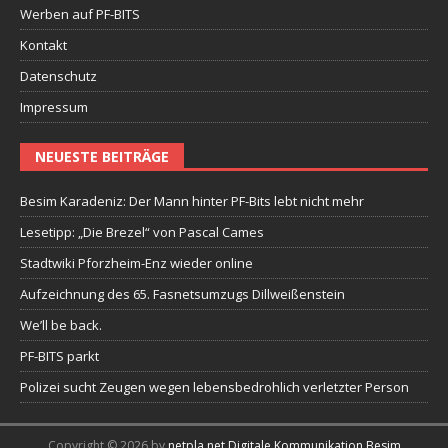
Werben auf PF-BITS
Kontakt
Datenschutz
Impressum
NEUESTE BEITRÄGE
Besim Karadeniz: Der Mann hinter PF-Bits lebt nicht mehr
Lesetipp: „Die Brezel“ von Pascal Cames
Stadtwiki Pforzheim-Enz wieder online
Aufzeichnung des 65. Fasnetsumzugs Dillweißenstein
We’ll be back.
PF-BITS parkt
Polizei sucht Zeugen wegen lebensbedrohlich verletzter Person
Copyright © 2026 by
netpla.net Digitale Kommunikation Besim