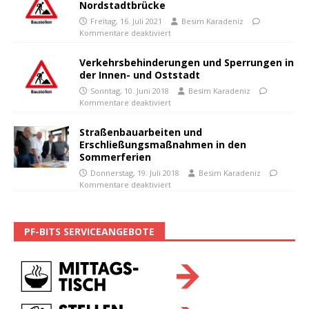
Nordstadtbrücke
Freitag, 16. Juli 2021
Besim Karadeniz
Kommentare deaktiviert
Verkehrsbehinderungen und Sperrungen in
der Innen- und Oststadt
Sonntag, 10. Juni 2018
Besim Karadeniz
Kommentare deaktiviert
Straßenbauarbeiten und
Erschließungsmaßnahmen in den
Sommerferien
Donnerstag, 19. Juli 2018
Besim Karadeniz
Kommentare deaktiviert
PF-BITS SERVICEANGEBOTE