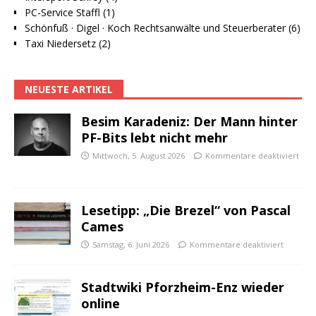
PC-Service Staffl (1)
Schönfuß · Digel · Koch Rechtsanwälte und Steuerberater (6)
Taxi Niedersetz (2)
NEUESTE ARTIKEL
Besim Karadeniz: Der Mann hinter
PF-Bits lebt nicht mehr
Mittwoch, 5. August 2026
Kommentare deaktiviert
Lesetipp: „Die Brezel“ von Pascal
Cames
Samstag, 6. Juni 2026
Kommentare deaktiviert
Stadtwiki Pforzheim-Enz wieder
online