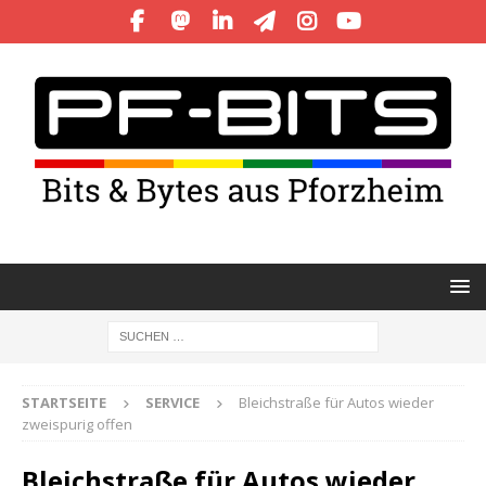
STARTSEITE
SERVICE
Bleichstraße für Autos wieder
zweispurig offen
Bleichstraße für Autos wieder