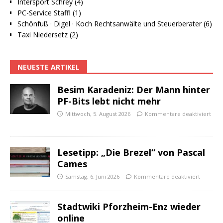
Intersport Schrey (4)
PC-Service Staffl (1)
Schönfuß · Digel · Koch Rechtsanwälte und Steuerberater (6)
Taxi Niedersetz (2)
NEUESTE ARTIKEL
Besim Karadeniz: Der Mann hinter
PF-Bits lebt nicht mehr
Mittwoch, 5. August 2026
Kommentare deaktiviert
Lesetipp: „Die Brezel“ von Pascal
Cames
Samstag, 6. Juni 2026
Kommentare deaktiviert
Stadtwiki Pforzheim-Enz wieder
online