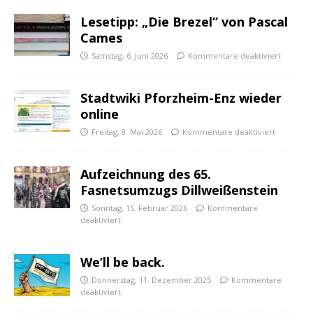
Lesetipp: „Die Brezel“ von Pascal
Cames
Samstag, 6. Juni 2026
Kommentare deaktiviert
Stadtwiki Pforzheim-Enz wieder
online
Freitag, 8. Mai 2026
Kommentare deaktiviert
Aufzeichnung des 65.
Fasnetsumzugs Dillweißenstein
Sonntag, 15. Februar 2026
Kommentare
deaktiviert
We’ll be back.
Donnerstag, 11. Dezember 2025
Kommentare
deaktiviert