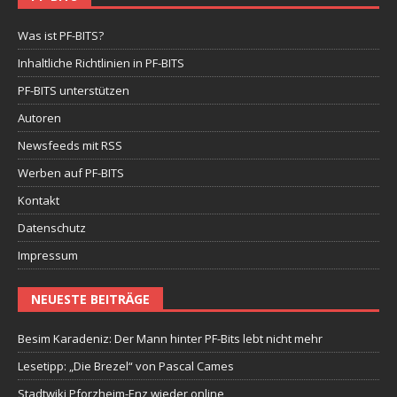
Was ist PF-BITS?
Inhaltliche Richtlinien in PF-BITS
PF-BITS unterstützen
Autoren
Newsfeeds mit RSS
Werben auf PF-BITS
Kontakt
Datenschutz
Impressum
NEUESTE BEITRÄGE
Besim Karadeniz: Der Mann hinter PF-Bits lebt nicht mehr
Lesetipp: „Die Brezel“ von Pascal Cames
Stadtwiki Pforzheim-Enz wieder online