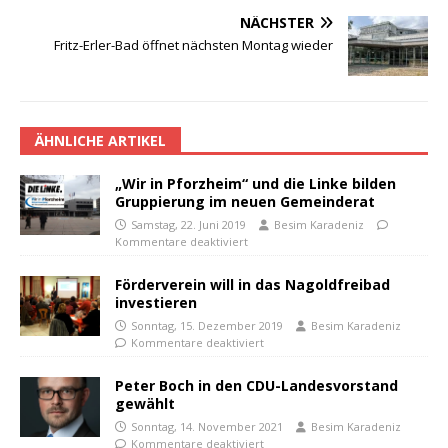
NÄCHSTER
Fritz-Erler-Bad öffnet nächsten Montag wieder
ÄHNLICHE ARTIKEL
„Wir in Pforzheim“ und die Linke bilden
Gruppierung im neuen Gemeinderat
Samstag, 22. Juni 2019
Besim Karadeniz
Kommentare deaktiviert
Förderverein will in das Nagoldfreibad
investieren
Sonntag, 15. Dezember 2019
Besim Karadeniz
Kommentare deaktiviert
Peter Boch in den CDU-Landesvorstand
gewählt
Sonntag, 14. November 2021
Besim Karadeniz
Kommentare deaktiviert