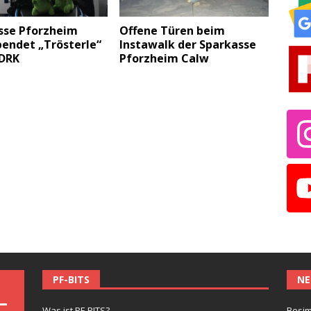
sse Pforzheim
Offene Türen beim
pendet „Trösterle“
Instawalk der Sparkasse
 DRK
Pforzheim Calw
PF-BITS
NE
Was ist PF-BITS?
Besim