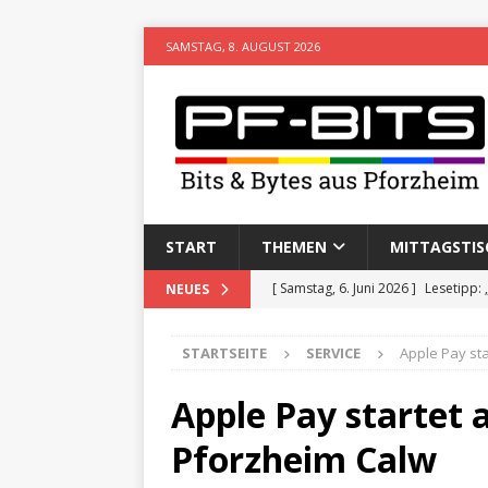
SAMSTAG, 8. AUGUST 2026
START
THEMEN
MITTAGSTIS
[ Samstag, 6. Juni 2026 ]
Lesetipp:
NEUES
[ Freitag, 8. Mai 2026 ]
Stadtwiki P
STARTSEITE
SERVICE
Apple Pay st
[ Sonntag, 15. Februar 2026 ]
Aufz
VERANSTALTUNGEN
Apple Pay startet 
[ Donnerstag, 11. Dezember 2025 
Pforzheim Calw
[ Mittwoch, 5. August 2026 ]
Besim 