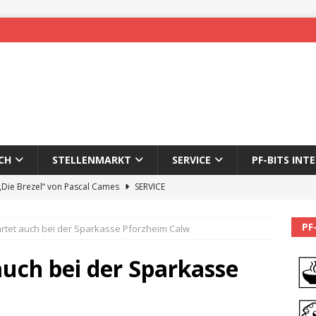
CH
STELLENMARKT
SERVICE
PF-BITS INT
 „Die Brezel“ von Pascal Cames
SERVICE
forzheim-Enz wieder online
STADTLEBEN
PF
artet auch bei der Sparkasse Pforzheim Calw
eichnung des 65. Fasnetsumzugs Dillweißenstein
auch bei der Sparkasse
]
We’ll be back.
PF-BITS INTERN
Karadeniz: Der Mann hinter PF-Bits lebt nicht mehr
ALLGEMEIN