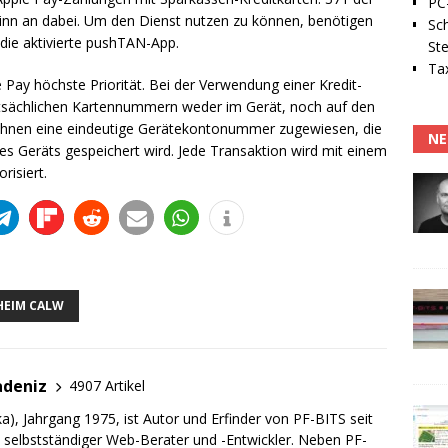
PC-
inn an dabei. Um den Dienst nutzen zu können, benötigen
Sc
ie aktivierte pushTAN-App.
Ste
Tax
e Pay höchste Priorität. Bei der Verwendung einer Kredit-
atsächlichen Kartennummern weder im Gerät, noch auf den
d ihnen eine eindeutige Gerätekontonummer zugewiesen, die
NE
es Geräts gespeichert wird. Jede Transaktion wird mit einem
risiert.
HEIM CALW
adeniz
4907 Artikel
a), Jahrgang 1975, ist Autor und Erfinder von PF-BITS seit
ch selbstständiger Web-Berater und -Entwickler. Neben PF-