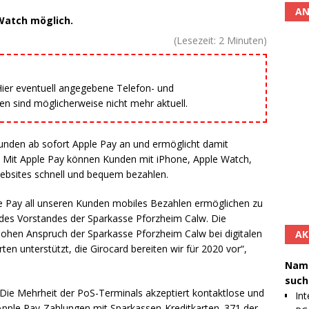
AN
Watch möglich.
(Lesezeit:
2
Minuten)
 Hier eventuell angegebene Telefon- und
 sind möglicherweise nicht mehr aktuell.
unden ab sofort Apple Pay an und ermöglicht damit
n. Mit Apple Pay können Kunden mit iPhone, Apple Watch,
ebsites schnell und bequem bezahlen.
le Pay all unseren Kunden mobiles Bezahlen ermöglichen zu
 des Vorstandes der Sparkasse Pforzheim Calw. Die
ohen Anspruch der Sparkasse Pforzheim Calw bei digitalen
AK
en unterstützt, die Girocard bereiten wir für 2020 vor“,
Namh
such
t: Die Mehrheit der PoS-Terminals akzeptiert kontaktlose und
Int
pple Pay-Zahlungen mit Sparkassen-Kreditkarten. 371 der