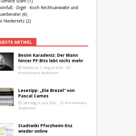
Service Staffl (1)
hönfuß · Digel · Koch Rechtsanwälte und
uerberater (6)
i Niedersetz (2)
UESTE ARTIKEL
Besim Karadeniz: Der Mann
hinter PF-Bits lebt nicht mehr
Mittwoch, 5. August 2026
Kommentare deaktiviert
Lesetipp: „Die Brezel“ von
Pascal Cames
Samstag, 6. Juni 2026
Kommentare
deaktiviert
Stadtwiki Pforzheim-Enz
wieder online