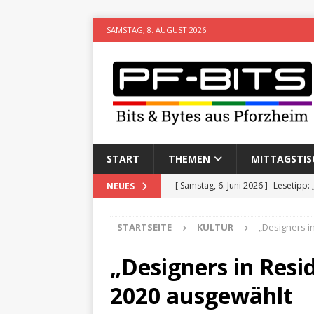
SAMSTAG, 8. AUGUST 2026
START
THEMEN
MITTAGSTIS
[ Samstag, 6. Juni 2026 ]
Lesetipp:
NEUES
[ Freitag, 8. Mai 2026 ]
Stadtwiki P
STARTSEITE
KULTUR
„Designers i
[ Sonntag, 15. Februar 2026 ]
Aufz
VERANSTALTUNGEN
„Designers in Resi
[ Donnerstag, 11. Dezember 2025 
2020 ausgewählt
[ Mittwoch, 5. August 2026 ]
Besim 