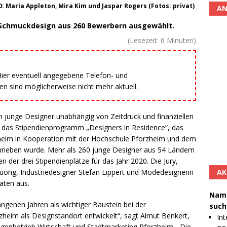
: Maria Appleton, Mira Kim und Jaspar Rogers (Fotos: privat)
AN
d Schmuckdesign aus 260 Bewerbern ausgewählt.
(Lesezeit:
6
Minuten)
 Hier eventuell angegebene Telefon- und
 sind möglicherweise nicht mehr aktuell.
 junge Designer unabhängig von Zeitdruck und finanziellen
t das Stipendienprogramm „Designers in Residence“, das
zheim in Kooperation mit der Hochschule Pforzheim und dem
ieben wurde. Mehr als 260 junge Designer aus 54 Ländern
 der drei Stipendienplätze für das Jahr 2020. Die Jury,
AK
ng, Industriedesigner Stefan Lippert und Modedesignerin
aten aus.
Namh
angenen Jahren als wichtiger Baustein bei der
such
rzheim als Designstandort entwickelt“, sagt Almut Benkert,
Int
Eigenbetrieb Wirtschaft und Stadtmarketing Pforzheim. „Die