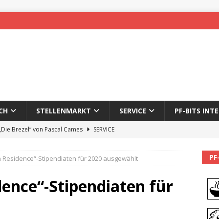
CH
STELLENMARKT
SERVICE
PF-BITS INT
 „Die Brezel“ von Pascal Cames
SERVICE
forzheim-Enz wieder online
STADTLEBEN
PF
n Residence“-Stipendiaten für 2020 ausgewählt
eichnung des 65. Fasnetsumzugs Dillweißenstein
dence“-Stipendiaten für
]
We’ll be back.
PF-BITS INTERN
Karadeniz: Der Mann hinter PF-Bits lebt nicht mehr
ALLGEMEIN