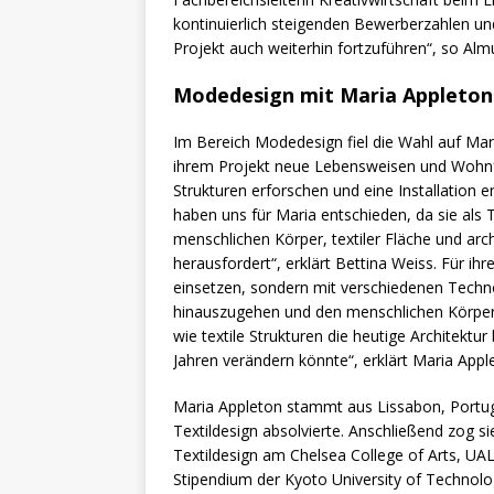
kontinuierlich steigenden Bewerberzahlen und
Projekt auch weiterhin fortzuführen“, so Alm
Modedesign mit Maria Appleton
Im Bereich Modedesign fiel die Wahl auf Mari
ihrem Projekt neue Lebensweisen und Wohnfo
Strukturen erforschen und eine Installation e
haben uns für Maria entschieden, da sie als 
menschlichen Körper, textiler Fläche und ar
herausfordert“, erklärt Bettina Weiss. Für ihr
einsetzen, sondern mit verschiedenen Technol
hinauszugehen und den menschlichen Körper 
wie textile Strukturen die heutige Architektu
Jahren verändern könnte“, erklärt Maria Appl
Maria Appleton stammt aus Lissabon, Portuga
Textildesign absolvierte. Anschließend zog si
Textildesign am Chelsea College of Arts, UAL,
Stipendium der Kyoto University of Technolog