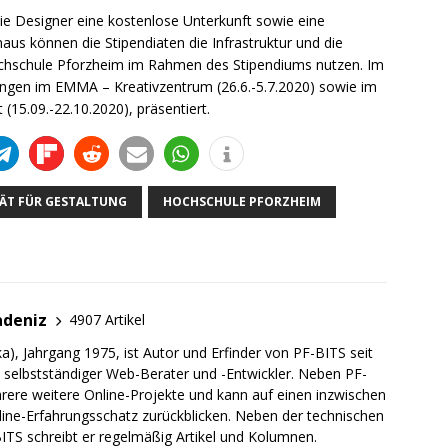
ie Designer eine kostenlose Unterkunft sowie eine
naus können die Stipendiaten die Infrastruktur und die
ochschule Pforzheim im Rahmen des Stipendiums nutzen. Im
ungen im EMMA – Kreativzentrum (26.6.-5.7.2020) sowie im
15.09.-22.10.2020), präsentiert.
ÄT FÜR GESTALTUNG
HOCHSCHULE PFORZHEIM
adeniz
4907 Artikel
a), Jahrgang 1975, ist Autor und Erfinder von PF-BITS seit
ch selbstständiger Web-Berater und -Entwickler. Neben PF-
rere weitere Online-Projekte und kann auf einen inzwischen
line-Erfahrungsschatz zurückblicken. Neben der technischen
TS schreibt er regelmäßig Artikel und Kolumnen.