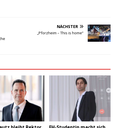
NÄCHSTER
„Pforzheim – This is home“
che
Jautz bleibt Rektor
FH-Studentin macht sich