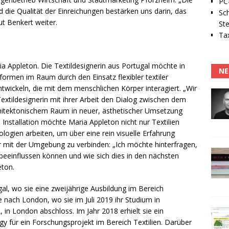
PC-
 die Qualität der Einreichungen bestärken uns darin, das
Sc
ut Benkert weiter.
Ste
Tax
a Appleton. Die Textildesignerin aus Portugal möchte in
NE
rmen im Raum durch den Einsatz flexibler textiler
ntwickeln, die mit dem menschlichen Körper interagiert. „Wir
Textildesignerin mit ihrer Arbeit den Dialog zwischen dem
chitektonischem Raum in neuer, ästhetischer Umsetzung
e Installation möchte Maria Appleton nicht nur Textilien
ogien arbeiten, um über eine rein visuelle Erfahrung
mit der Umgebung zu verbinden: „Ich möchte hinterfragen,
r beeinflussen können und wie sich dies in den nächsten
eton.
l, wo sie eine zweijährige Ausbildung im Bereich
e nach London, wo sie im Juli 2019 ihr Studium in
 in London abschloss. Im Jahr 2018 erhielt sie ein
y für ein Forschungsprojekt im Bereich Textilien. Darüber