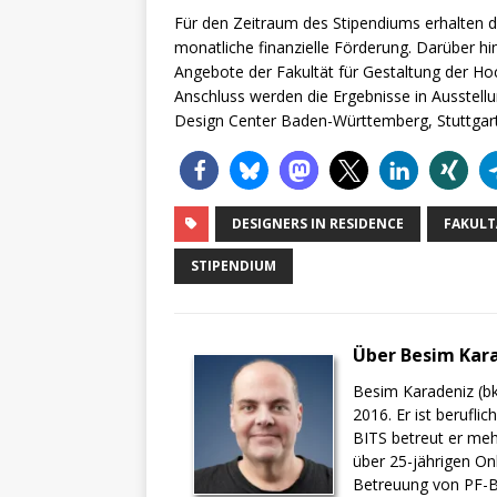
Für den Zeitraum des Stipendiums erhalten d
monatliche finanzielle Förderung. Darüber hi
Angebote der Fakultät für Gestaltung der H
Anschluss werden die Ergebnisse in Ausstell
Design Center Baden-Württemberg, Stuttgart (
DESIGNERS IN RESIDENCE
FAKULT
STIPENDIUM
Über Besim Kar
Besim Karadeniz (bk
2016. Er ist berufli
BITS betreut er meh
über 25-jährigen On
Betreuung von PF-BI