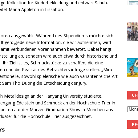
tige Kollektion für Kinderbekleidung und entwarf Schuh-
tet Maria Appleton in Lissabon.
orea ausgewählt. Während des Stipendiums möchte sich
tigen: „Jede neue Information, die wir aufnehmen, wird
damit verbundenen Vorannahmen bewertet. Dabei hängt
instellung ab, sondern wird auch etwa durch historische und
 Ihr Ziel ist es, Schmuckstücke zu schaffen, die eine
 und die Realität des Betrachters infrage stellen. „Mira
tionelle, sowohl spielerische wie auch variantenreiche Art
t Sam Tho Duong die Entscheidung der Jury.
CH
h Metalldesign an der Hanyang University studierte.
iengang Edelstein und Schmuck an der Hochschule Trier in
e Arbeiten auf der Marzee Graduation Show in München aus
duate“ für die Hochschule Trier ausgezeichnet.
PF
rs