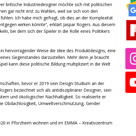
er britische Industriedesigner möchte sich mit politischen
n gar nicht erst zu Wahlen, weil sie sich von den
 fühlen. Ich habe mich gefragt, ob dies an der Komplexität
entgegen wirken könnte“, erklärt Jaspar Rogers. Aus diesem
eln, bei dem sich der Spieler in die Rolle eines Politikers
t in hervorragender Weise die Idee des Produktdesigns, eine
 eines Gegenstandes darzustellen. Mehr denn je braucht
iel kann diese politische Bildung multipliziert in die Welt
nschaften, bevor er 2019 sein Design-Studium an der
gers bezeichnet sich als antidisziplinärer Designer, sein
tern und ökologischer Nachhaltigkeit. So realisierte er
wie Obdachlosigkeit, Umweltverschmutzung, Gender
i 2020 in Pforzheim wohnen und im EMMA – Kreativzentrum