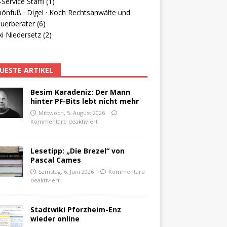
Service Staffl (1)
hönfuß · Digel · Koch Rechtsanwälte und
uerberater (6)
i Niedersetz (2)
UESTE ARTIKEL
Besim Karadeniz: Der Mann
hinter PF-Bits lebt nicht mehr
Mittwoch, 5. August 2026
Kommentare deaktiviert
Lesetipp: „Die Brezel“ von
Pascal Cames
Samstag, 6. Juni 2026
Kommentare
deaktiviert
Stadtwiki Pforzheim-Enz
wieder online