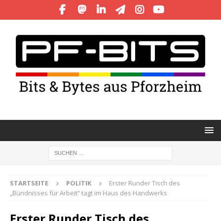
STARTSEITE
POLITIK
Erster Runder Tisch des
„Bündnisses für Arbeit“ tagt im Haus des Handwerks
Erster Runder Tisch des