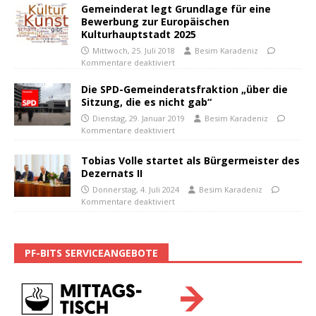
Gemeinderat legt Grundlage für eine
Bewerbung zur Europäischen
Kulturhauptstadt 2025
Mittwoch, 25. Juli 2018
Besim Karadeniz
Kommentare deaktiviert
Die SPD-Gemeinderatsfraktion „über die
Sitzung, die es nicht gab“
Dienstag, 29. Januar 2019
Besim Karadeniz
Kommentare deaktiviert
Tobias Volle startet als Bürgermeister des
Dezernats II
Donnerstag, 4. Juli 2024
Besim Karadeniz
Kommentare deaktiviert
PF-BITS SERVICEANGEBOTE