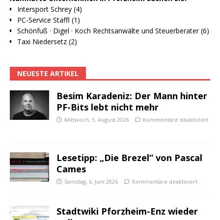
Intersport Schrey (4)
PC-Service Staffl (1)
Schönfuß · Digel · Koch Rechtsanwälte und Steuerberater (6)
Taxi Niedersetz (2)
NEUESTE ARTIKEL
Besim Karadeniz: Der Mann hinter
PF-Bits lebt nicht mehr
Mittwoch, 5. August 2026
Kommentare deaktiviert
Lesetipp: „Die Brezel“ von Pascal
Cames
Samstag, 6. Juni 2026
Kommentare deaktiviert
Stadtwiki Pforzheim-Enz wieder