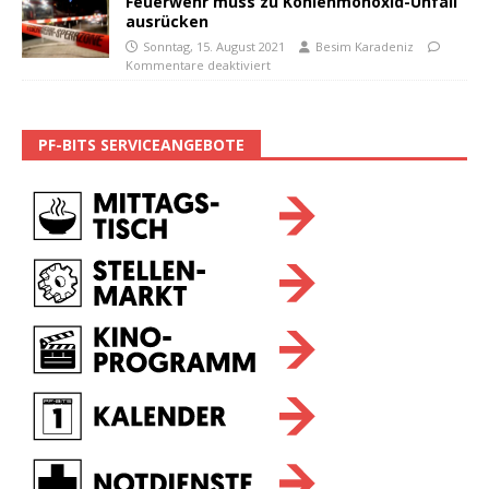
Feuerwehr muss zu Kohlenmonoxid-Unfall
ausrücken
Sonntag, 15. August 2021
Besim Karadeniz
Kommentare deaktiviert
PF-BITS SERVICEANGEBOTE