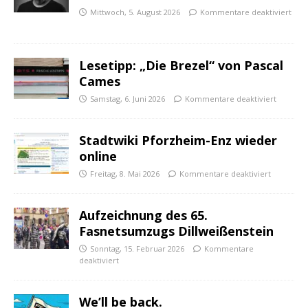
Mittwoch, 5. August 2026
Kommentare deaktiviert
Lesetipp: „Die Brezel“ von Pascal
Cames
Samstag, 6. Juni 2026
Kommentare deaktiviert
Stadtwiki Pforzheim-Enz wieder
online
Freitag, 8. Mai 2026
Kommentare deaktiviert
Aufzeichnung des 65.
Fasnetsumzugs Dillweißenstein
Sonntag, 15. Februar 2026
Kommentare
deaktiviert
We’ll be back.