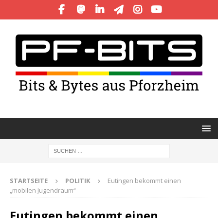
STARTSEITE
POLITIK
Eutingen bekommt einen
„mobilen Jugendraum“
Eutingen bekommt einen