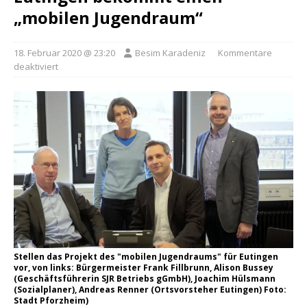
„mobilen Jugendraum“
18. Februar 2020 @ 23:20
Besim Karadeniz
Kommentare
deaktiviert
Stellen das Projekt des "mobilen Jugendraums" für Eutingen
vor, von links: Bürgermeister Frank Fillbrunn, Alison Bussey
(Geschäftsführerin SJR Betriebs gGmbH), Joachim Hülsmann
(Sozialplaner), Andreas Renner (Ortsvorsteher Eutingen) Foto:
Stadt Pforzheim)