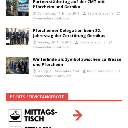
Partnerstädtetag auf der CMT mit
Pforzheim und Gernika
Donnerstag, 17. Januar 2019
Besim Karadeniz
Kommentare deaktiviert
Pforzheimer Delegation beim 82.
Jahrestag der Zerstörung Gernikas
Sonntag, 28. April 2019
Besim Karadeniz
Kommentare deaktiviert
Winterlinde als Symbol zwischen La Bresse
und Pforzheim
Freitag, 15. November 2024
Besim Karadeniz
Kommentare deaktiviert
PF-BITS SERVICEANGEBOTE