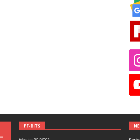
PF-BITS
NE
Was ist PF-BITS?
Besim