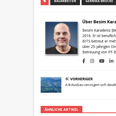
BAUARBEITEN
GERNIKA-BRÜCKE
Über Besim Kar
Besim Karadeniz (bk
2016. Er ist berufli
BITS betreut er meh
über 25-jährigen On
Betreuung von PF-BI
VORHERIGER
A-8-Ausbau verzögert sich deutl
ÄHNLICHE ARTIKEL