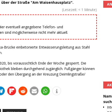
 über der Straße "Am Waisenhausplatz".
AN
(Lesezeit:
< 1
Minute)
 Hier eventuell angegebene Telefon- und
 sind möglicherweise nicht mehr aktuell.
ka-Brücke einbetonierte Entwässerungsleitung aus Stahl
n.
020, bis voraussichtlich Ende der Woche gesperrt. Die
iothek bleiben durchgehend zugänglich. Fußgänger können
 oder den Übergang an der Kreuzung Deimlingstraße/
AK
Namh
such
Int