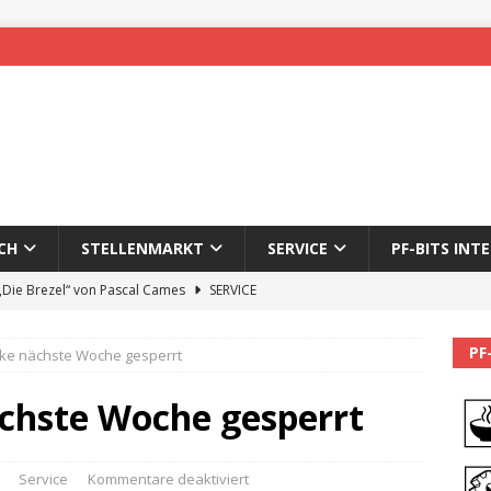
CH
STELLENMARKT
SERVICE
PF-BITS INT
 „Die Brezel“ von Pascal Cames
SERVICE
forzheim-Enz wieder online
STADTLEBEN
PF
ke nächste Woche gesperrt
eichnung des 65. Fasnetsumzugs Dillweißenstein
chste Woche gesperrt
]
We’ll be back.
PF-BITS INTERN
Karadeniz: Der Mann hinter PF-Bits lebt nicht mehr
ALLGEMEIN
Service
Kommentare deaktiviert