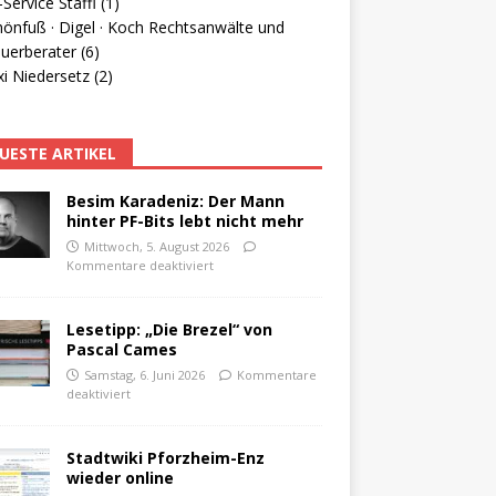
Service Staffl (1)
hönfuß · Digel · Koch Rechtsanwälte und
uerberater (6)
i Niedersetz (2)
UESTE ARTIKEL
Besim Karadeniz: Der Mann
hinter PF-Bits lebt nicht mehr
Mittwoch, 5. August 2026
Kommentare deaktiviert
Lesetipp: „Die Brezel“ von
Pascal Cames
Samstag, 6. Juni 2026
Kommentare
deaktiviert
Stadtwiki Pforzheim-Enz
wieder online