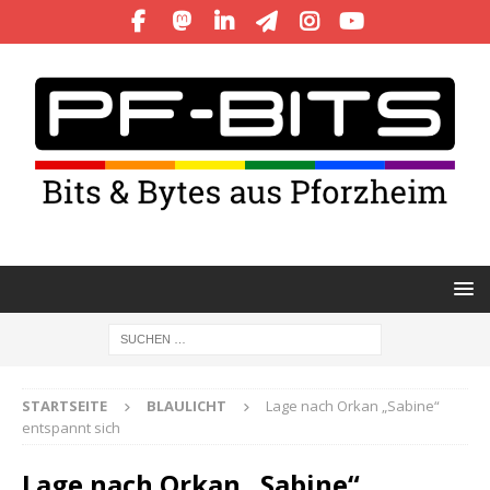
STARTSEITE
BLAULICHT
Lage nach Orkan „Sabine“
entspannt sich
Lage nach Orkan „Sabine“