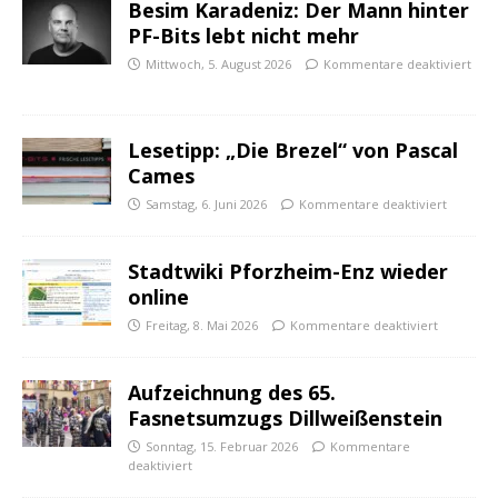
Besim Karadeniz: Der Mann hinter
PF-Bits lebt nicht mehr
Mittwoch, 5. August 2026
Kommentare deaktiviert
Lesetipp: „Die Brezel“ von Pascal
Cames
Samstag, 6. Juni 2026
Kommentare deaktiviert
Stadtwiki Pforzheim-Enz wieder
online
Freitag, 8. Mai 2026
Kommentare deaktiviert
Aufzeichnung des 65.
Fasnetsumzugs Dillweißenstein
Sonntag, 15. Februar 2026
Kommentare
deaktiviert