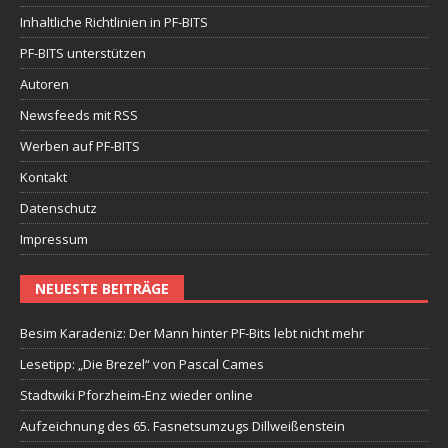
Inhaltliche Richtlinien in PF-BITS
PF-BITS unterstützen
Autoren
Newsfeeds mit RSS
Werben auf PF-BITS
Kontakt
Datenschutz
Impressum
NEUESTE BEITRÄGE
Besim Karadeniz: Der Mann hinter PF-Bits lebt nicht mehr
Lesetipp: „Die Brezel“ von Pascal Cames
Stadtwiki Pforzheim-Enz wieder online
Aufzeichnung des 65. Fasnetsumzugs Dillweißenstein